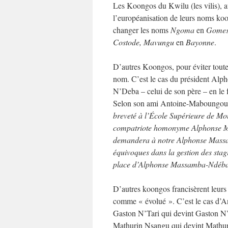
Les Koongos du Kwilu (les vilis), au
l’européanisation de leurs noms koo
changer les noms
Ngoma
en
Gome
Costode, Mavungu
en
Bayonne
.
D’autres Koongos, pour éviter tout
nom. C’est le cas du président Al
N’Deba – celui de son père – en le 
Selon son ami Antoine-Maboungo
breveté à l’École Supérieure de Mou
compatriote homonyme Alphonse Mas
demandera à notre Alphonse Massam
équivoques dans la gestion des stag
place d’Alphonse Massamba-Ndéba
D’autres koongos francisèrent leurs
comme « évolué ». C’est le cas d
Gaston N’Tari qui devint Gaston N
Mathurin Nsangu qui devint Mathu