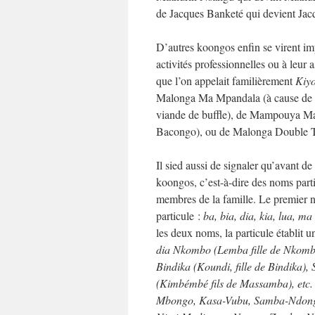
de Jacques Banketé qui devient Jacq
D’autres koongos enfin se virent i
activités professionnelles ou à leur
que l’on appelait familièrement
Kiy
Malonga Ma Mpandala (à cause de se
viande de buffle), de Mampouya Ma 
Bacongo), ou de Malonga Double Tête
Il sied aussi de signaler qu’avant d
koongos, c’est-à-dire des noms parti
membres de la famille. Le premier n
particule :
ba, bia, dia, kia, lua, ma
les deux noms, la particule établit 
dia Nkombo (Lemba fille de Nkomb
Bindika (Koundi, fille de Bindika),
(Kimbémbé fils de Massamba), etc
Mbongo, Kasa-Vubu, Samba-Ndong