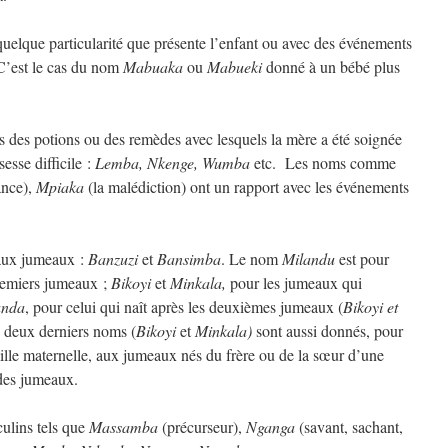
uelque particularité que présente l’enfant ou avec des événements
. C’est le cas du nom
Mabuaka
ou
Mabueki
donné à un bébé plus
 des potions ou des remèdes avec lesquels la mère a été soignée
esse difficile :
Lemba, Nkenge, Wumba
etc. Les noms comme
ance),
Mpiaka
(la malédiction) ont un rapport avec les événements
 aux jumeaux :
Banzuzi
et
Bansimba
. Le nom
Milandu
est pour
 premiers jumeaux ;
Bikoyi
et
Minkala,
pour les jumeaux qui
nda
, pour celui qui naît après les deuxièmes jumeaux (
Bikoyi et
es deux derniers noms (
Bikoyi
et
Minkala)
sont aussi donnés, pour
mille maternelle, aux jumeaux nés du frère ou de la sœur d’une
des jumeaux.
ulins tels que
Massamba
(précurseur),
Nganga
(savant, sachant,