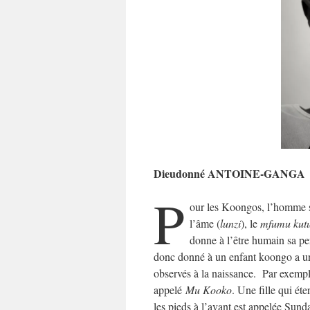
Dieudonné ANTOINE-GANGA
P
our les Koongos, l’homme s
l’âme (
lunzi
), le
mfumu kut
donne à l’être humain sa pe
donc donné à un enfant koongo a un 
observés à la naissance. Par exemple
appelé
Mu Kooko
. Une fille qui ét
les pieds à l’avant est appelée Sund