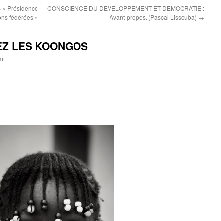
s « Présidence
CONSCIENCE DU DEVELOPPEMENT ET DEMOCRATIE :
ons fédérées »
Avant-propos. (Pascal Lissouba)
→
EZ LES KOONGOS
om