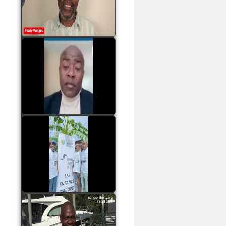
assassinats des jeunes
par Serge OBOA
watch video
Sassou Nguesso est
revenu au pouvoir par
les armes, il ne quittera
le pouvoir que par la
force
watch video
watch video
John Binith Dzaba
s'exprime sur le voyage
de Rodrigue Malanda