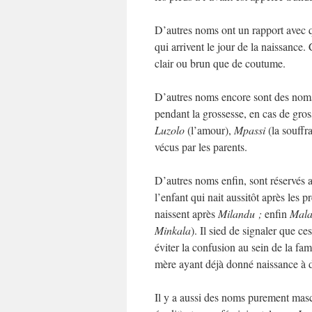
D’autres noms ont un rapport avec q
qui arrivent le jour de la naissance
clair ou brun que de coutume.
D’autres noms encore sont des noms
pendant la grossesse, en cas de gross
Luzolo
(l’amour),
Mpassi
(la souffr
vécus par les parents.
D’autres noms enfin, sont réservés
l’enfant qui nait aussitôt après les
naissent après
Milandu ;
enfin
Mala
Minkala
). Il sied de signaler que c
éviter la confusion au sein de la fa
mère ayant déjà donné naissance à 
Il y a aussi des noms purement masc