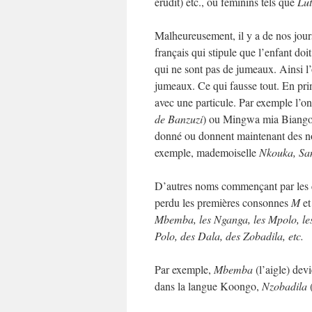
érudit) etc., ou féminins tels que
Lu
Malheureusement, il y a de nos jours
français qui stipule que l’enfant do
qui ne sont pas de jumeaux. Ainsi l
jumeaux. Ce qui fausse tout. En pr
avec une particule. Par exemple l’on 
de Banzuzi
) ou Mingwa mia Biango 
donné ou donnent maintenant des nom
exemple, mademoiselle
Nkouka, Sa
D’autres noms commençant par les
perdu les premières consonnes
M
et
Mbemba, les Nganga, les Mpolo, le
Polo, des Dala, des Zobadila, etc.
Par exemple,
Mbemba
(l’aigle) dev
dans la langue Koongo,
Nzobadila