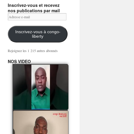
Inscrivez-vous et recevez
nos publications par mail
Adresse
e-
mail
Inscrivez-vous à congo-
liberty
Rejoignez les 1 215 autres abonnés
NOS VIDEO
Mingwa BIANGO : Ni
les mercenaires russes,
ni la garde présidentielle
ne mourront pour
Sassou Denis
watch video
POATY PANGOU
parle de la coquille vide
Collinet Makosso, des