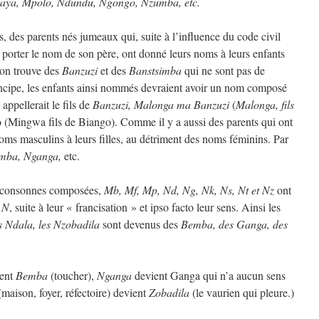
taya, Mpolo, Ndundu, Ngongo, Nzumba, etc.
, des parents nés jumeaux qui, suite à l’influence du code civil
it porter le nom de son père, ont donné leurs noms à leurs enfants
’on trouve des
Banzuzi
et des
Banstsimba
qui ne sont pas de
incipe, les enfants ainsi nommés devraient avoir un nom composé
appellerait le fils de
Banzuzi, Malonga ma Banzuzi
(
Malonga, fils
(Mingwa fils de Biango). Comme il y a aussi des parents qui ont
s masculins à leurs filles, au détriment des noms féminins. Par
mba, Nganga,
etc.
 consonnes composées,
Mb, Mf, Mp, Nd, Ng, Nk, Ns, Nt et Nz
ont
N
, suite à leur « francisation » et ipso facto leur sens. Ainsi les
s Ndala, les Nzobadila
sont devenus des
Bemba, des Ganga, des
ient
Bemba
(toucher),
Nganga
devient Ganga qui n’a aucun sens
(maison, foyer, réfectoire) devient
Zobadila
(le vaurien qui pleure.)