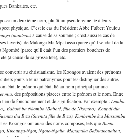
ues Bankaites, etc.
mposer un deuxième nom, plutôt un pseudonyme lié à leurs
 aspect physique. C’est le cas du Président Abbé Fulbert Youlou
ounga (manteau)
à cause de sa soutane ; c’est aussi le cas de
s favoris), de Malonga Ma Mpakassa (parce qu’il vendait de la
Ngombé (parce qu’il était l’un des premiers bouchers de
 (à cause de sa grosse tête), etc.
e se convertir au christianisme, les Koongos avaient des prénoms
culiers joints à leurs patronymes pour les distinguer des autres
om était le prénom qui était lié au nom principal par une
 et mia,
des prépositions placées entre le prénom et le nom. Entre
un lien de fonctionnement et de signification. Par exemple :
Lemba
o), Baboté ba Nkombo (Baboté, fille de Nkombo), Koundi dia
 Suenita dia Biza (Suenita fille de Biza), Kimbembe kia Massamba
.
Les Koongos ont aussi des noms composés, tels que
Bueta-
o, Kikounga-Ngot, Ngoie-Ngalla, Manamika Bafouakouahou,