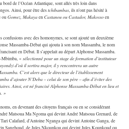
 bord de l’Océan Atlantique, sont allés très loin dans
ngos. Ainsi, pour être des
tchibambas
, ils n’ont pas hésité à
s
ou
Gomez, Makaya
en
Castanou ou Castador, Makosso
en
es confusions avec des homonymes, se sont ajouté un deuxième
phonse Massamba-Débat qui ajouta à son nom Massamba, le nom
francisant en Débat. Il s’appelait au départ Alphonse Massamba.
u-Mbimba, «
sélectionné pour un stage de formation d’instituteur
yondzi d’où il sortira major, il y rencontrera un autre
samba. C’est alors que le directeur de l’établissement
ba d’ajouter N’Deba – celui de son père – afin d’éviter des
iaires. Ainsi, est né francisé Alphonse Massamba-Débat en lieu et
. »
 noms, en devenant des citoyens français ou en se considérant
’André Matsoua Ma Ngoma qui devint André Matsoua Grenard, de
’Tari Calafard, d’Antoine Nganga qui devint Antoine Ganga, de
rin Sanghoud, de Jules Nkounkou qui devint Jules Kounkoud ou