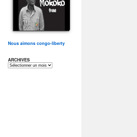
présidentielle du peuple
congolais
watch video
Nous aimons congo-liberty
ARCHIVES
ARCHIVES