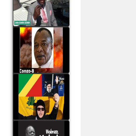
Samba à Paris
watch video
Poaty Pangou La
Conférence des ethnies
est la seule solution pour
éviter la scission du
Congo B
watch video
Les liaisons dangereuses
du clan Sassou Nguesso
avec le Hezbollah
watch video
Le Général Mokoko est
l'unique légitimité