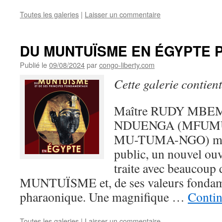
Toutes les galeries
|
Laisser un commentaire
DU MUNTUÏSME EN ÉGYPTE 
Publié le
09/08/2024
par
congo-liberty.com
Cette galerie contien
Maître RUDY MBEM
NDUENGA (MFUM
MU-TUMA-NGO) met, 
public, un nouvel ouv
traite avec beaucoup 
MUNTUÏSME et, de ses valeurs fondame
pharaonique. Une magnifique …
Contin
Toutes les galeries
|
Laisser un commentaire