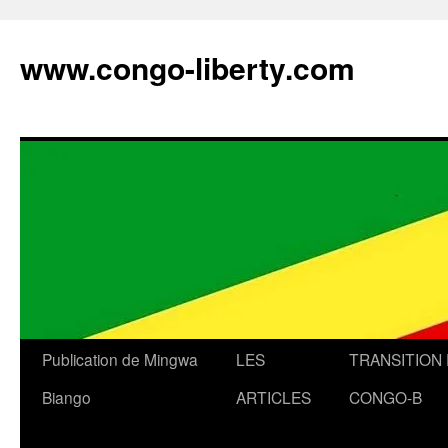
Aller
au
www.congo-liberty.com
contenu
Publication de Mingwa
LES
TRANSITION
Biango
ARTICLES
CONGO-B