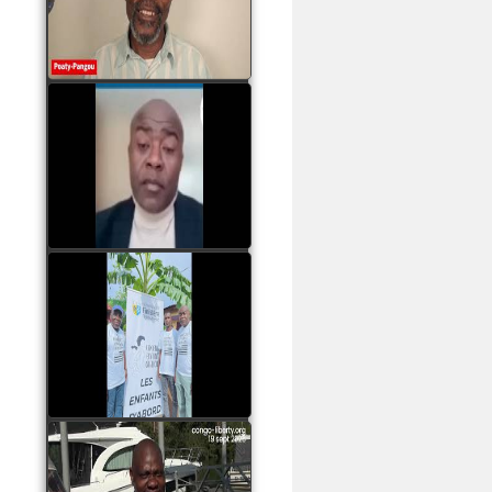
assassinats des jeunes
par Serge OBOA
watch video
Sassou Nguesso est
revenu au pouvoir par
les armes, il ne quittera
le pouvoir que par la
force
watch video
watch video
John Binith Dzaba
s'exprime sur le voyage
de Rodrigue Malanda