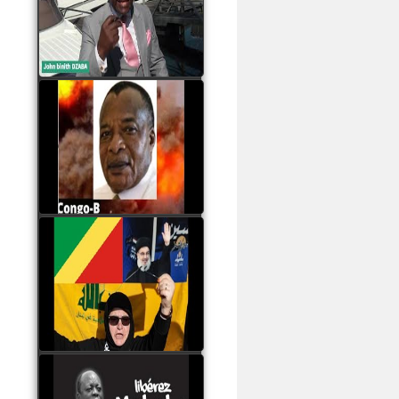
Samba à Paris
watch video
Poaty Pangou La
Conférence des ethnies
est la seule solution pour
éviter la scission du
Congo B
watch video
Les liaisons dangereuses
du clan Sassou Nguesso
avec le Hezbollah
watch video
Le Général Mokoko est
l'unique légitimité