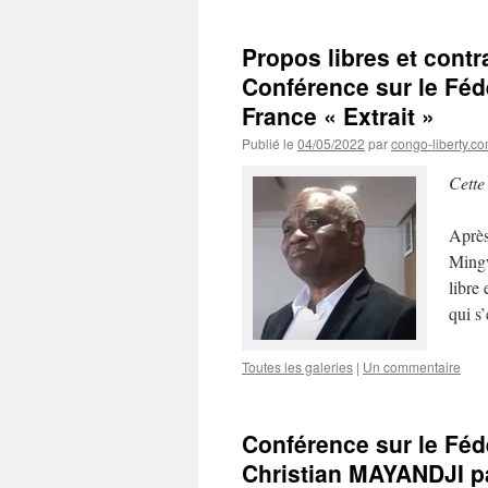
Propos libres et contr
Conférence sur le Fédé
France « Extrait »
Publié le
04/05/2022
par
congo-liberty.c
Cette
Après
Mingw
libre 
qui s
Toutes les galeries
|
Un commentaire
Conférence sur le Féd
Christian MAYANDJI pa