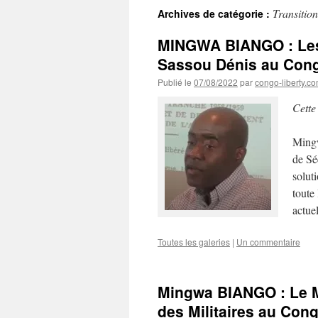
Transitio
Archives de catégorie :
MINGWA BIANGO : Les s
Sassou Dénis au Cong
Publié le
07/08/2022
par
congo-liberty.c
Cette
Mingw
de Sé
solut
toute 
actue
Toutes les galeries
|
Un commentaire
Mingwa BIANGO : Le MN
des Militaires au Cong