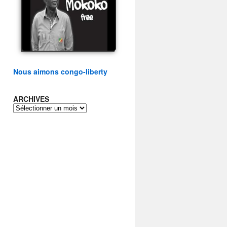
présidentielle du peuple
congolais
watch video
Nous aimons congo-liberty
ARCHIVES
ARCHIVES