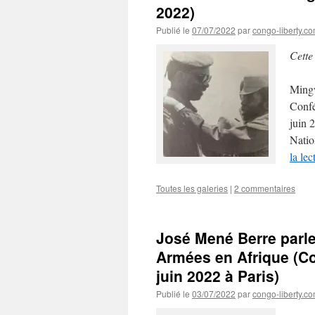
2022)
Publié le
07/07/2022
par
congo-liberty.c
Cette
Mingw
Confé
juin 
Natio
la le
Toutes les galeries
|
2 commentaires
José Mené Berre parle 
Armées en Afrique (C
juin 2022 à Paris)
Publié le
03/07/2022
par
congo-liberty.c