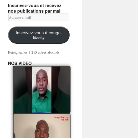
Inscrivez-vous et recevez
nos publications par mail
Adresse
e-
mail
Inscrivez-vous à congo-
liberty
Rejoignez les 1 215 autres abonnés
NOS VIDEO
Mingwa BIANGO : Ni
les mercenaires russes,
ni la garde présidentielle
ne mourront pour
Sassou Denis
watch video
POATY PANGOU
parle de la coquille vide
Collinet Makosso, des