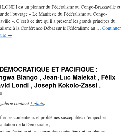
 LONDI est un pionner du Fédéralisme au Congo-Brazzaville et
eur de l’ouvrage « Le Manifeste du Fédéralisme au Congo-
ville ». C’est à ce titre qu’il a présenté les grands principes du
alisme à la Conférence-Débat sur le Fédéralisme au …
Continuer
cture
→
DÉMOCRATIQUE ET PACIFIQUE :
gwa Biango , Jean-Luc Malekat , Félix
id Londi , Joseph Kokolo-Zassi .
om
 galerie contient
1 photo
.
ifier les contentieux et problèmes susceptibles d’empêcher
lantation de la Démocratie ;
miner l’origine et les causes des contentieux et problèmes