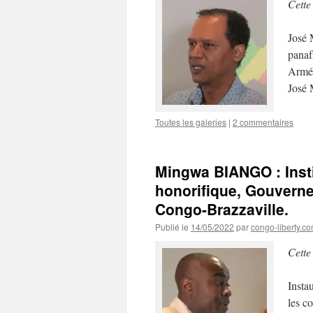
Cette
José 
panaf
Armée
José 
Toutes les galeries
|
2 commentaires
Mingwa BIANGO : Insti
honorifique, Gouverne
Congo-Brazzaville.
Publié le
14/05/2022
par
congo-liberty.c
Cette
Insta
les c