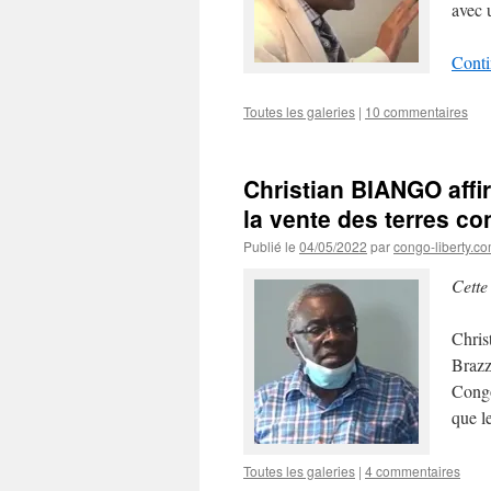
avec 
Conti
Toutes les galeries
|
10 commentaires
Christian BIANGO affi
la vente des terres c
Publié le
04/05/2022
par
congo-liberty.c
Cette
Chris
Brazz
Congo
que l
Toutes les galeries
|
4 commentaires