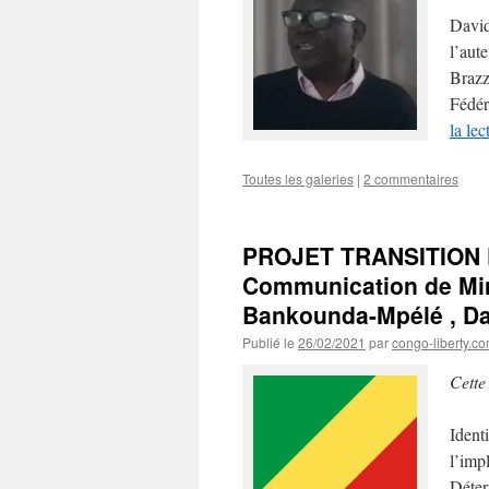
David
l’aut
Brazza
Fédér
la le
Toutes les galeries
|
2 commentaires
PROJET TRANSITION 
Communication de Min
Bankounda-Mpélé , Dav
Publié le
26/02/2021
par
congo-liberty.c
Cette
Ident
l’imp
Déter