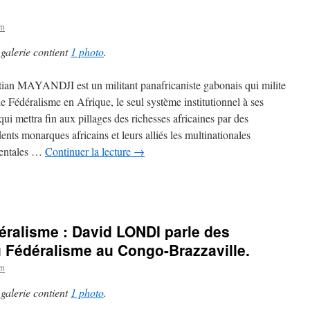
om
 galerie contient
1 photo
.
tian MAYANDJI est un militant panafricaniste gabonais qui milite
le Fédéralisme en Afrique, le seul système institutionnel à ses
qui mettra fin aux pillages des richesses africaines par des
dents monarques africains et leurs alliés les multinationales
dentales …
Continuer la lecture
→
éralisme : David LONDI parle des
 Fédéralisme au Congo-Brazzaville.
om
 galerie contient
1 photo
.