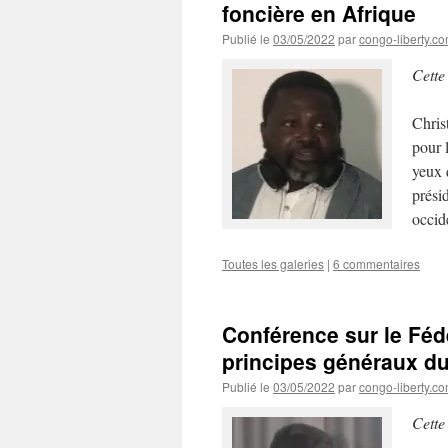
foncière en Afrique
Publié le
03/05/2022
par
congo-liberty.c
Cette
Chris
pour 
yeux 
prési
occi
Toutes les galeries
|
6 commentaires
Conférence sur le Féd
principes généraux du
Publié le
03/05/2022
par
congo-liberty.c
Cette