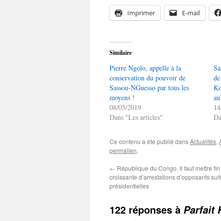
Imprimer
E-mail
Similaire
Pierre Ngolo, appelle à la
Sa
conservation du pouvoir de
de
Sassou-NGuesso par tous les
Ko
moyens !
au
08/05/2019
14
Dans "Les articles"
Da
Ce contenu a été publié dans
Actualités
,
permalien
.
←
République du Congo. Il faut mettre fin
croissante d’arrestations d’opposants sui
présidentielles
122 réponses à
Parfait 