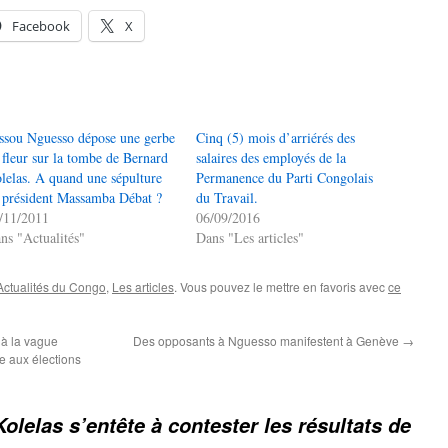
Facebook
X
ssou Nguesso dépose une gerbe
Cinq (5) mois d’arriérés des
 fleur sur la tombe de Bernard
salaires des employés de la
lelas. A quand une sépulture
Permanence du Parti Congolais
 président Massamba Débat ?
du Travail.
/11/2011
06/09/2016
ns "Actualités"
Dans "Les articles"
Actualités du Congo
,
Les articles
. Vous pouvez le mettre en favoris avec
ce
 à la vague
Des opposants à Nguesso manifestent à Genève
→
te aux élections
Kolelas s’entête à contester les résultats de