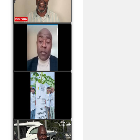
assassinats des jeunes
par Serge OBOA
watch video
Sassou Nguesso est
revenu au pouvoir par
les armes, il ne quittera
le pouvoir que par la
force
watch video
watch video
John Binith Dzaba
s'exprime sur le voyage
de Rodrigue Malanda