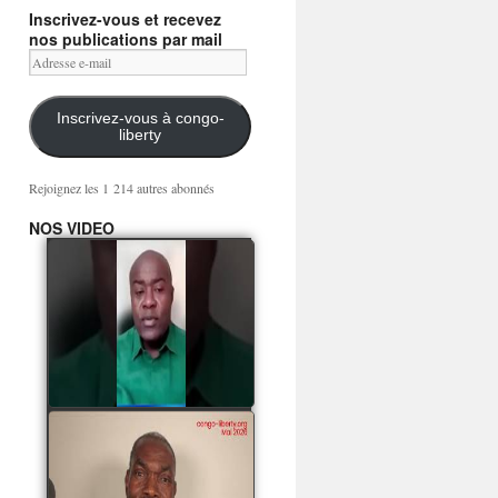
Inscrivez-vous et recevez
nos publications par mail
Adresse
e-
mail
Inscrivez-vous à congo-
liberty
Rejoignez les 1 214 autres abonnés
NOS VIDEO
Mingwa BIANGO : Ni
les mercenaires russes,
ni la garde présidentielle
ne mourront pour
Sassou Denis
watch video
POATY PANGOU
parle de la coquille vide
Collinet Makosso, des