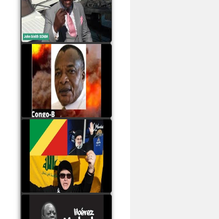
Samba à Paris
watch video
Poaty Pangou La
Conférence des ethnies
est la seule solution pour
éviter la scission du
Congo B
watch video
Les liaisons dangereuses
du clan Sassou Nguesso
avec le Hezbollah
watch video
Le Général Mokoko est
l'unique légitimité