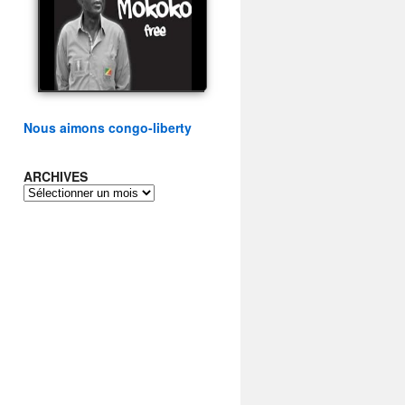
présidentielle du peuple
congolais
watch video
Nous aimons congo-liberty
ARCHIVES
ARCHIVES