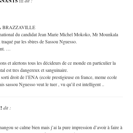
NANTS !!!
dit :
À BRAZZAVILLE
 national du candidat Jean Marie Michel Mokoko, Mr Mounkala
t traqué par les sbires de Sassou Nguesso.
ant. …
ns et alertons tous les décideurs de ce monde en particulier la
al est tres dangereux et sanguinaire.
sorti droit de l’ENA (ecole prestigieuse en france, meme ecole
 sassou Nguesso veut le tuer , vu qu’il est intelligent ..
!
dit :
angou se calme bien mais j’ai la pure impression d’avoir à faire à