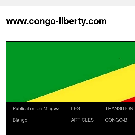
Aller
au
www.congo-liberty.com
contenu
Publication de Mingwa
LES
TRANSITION
Biango
ARTICLES
CONGO-B