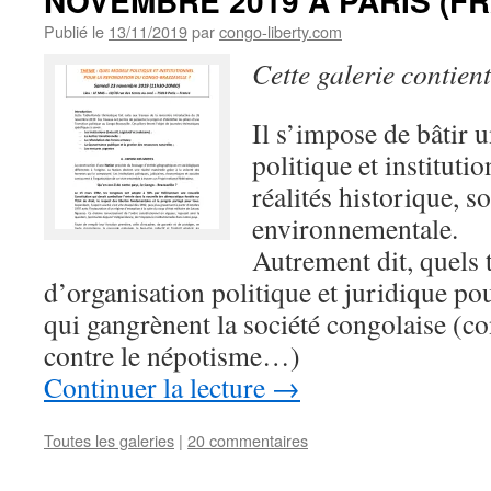
NOVEMBRE 2019 A PARIS (F
Publié le
13/11/2019
par
congo-liberty.com
Cette galerie contien
Il s’impose de bâtir 
politique et instituti
réalités historique, s
environnementale.
Autrement dit, quels t
d’organisation politique et juridique po
qui gangrènent la société congolaise (con
contre le népotisme…)
Continuer la lecture
→
Toutes les galeries
|
20 commentaires