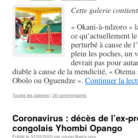
Cette galerie contien
« Okani-à-ndzoro » la
ce qu’actuellement le
perturbé à cause de l
plein les poches, un v
devrait pas pour aut
diable à cause de la mendicité, « Otema »
Obolo ou Oguendze ».
Continuer la lec
Toutes les galeries
|
20 commentaires
Coronavirus : décès de l’ex-pr
congolais Yhombi Opango
Publié le
31/03/2020
par
congo-liberty.com