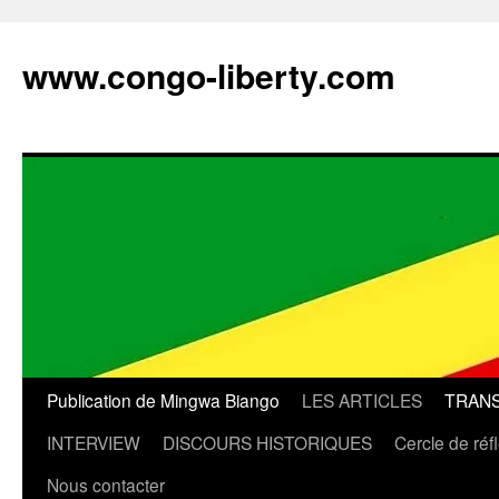
Aller
au
www.congo-liberty.com
contenu
Publication de Mingwa Biango
LES ARTICLES
TRANS
INTERVIEW
DISCOURS HISTORIQUES
Cercle de réf
Nous contacter