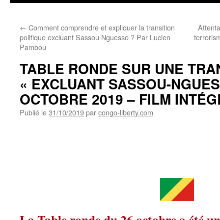
←
Comment comprendre et expliquer la transition
Attent
politique excluant Sassou Nguesso ? Par Lucien
terrori
Pambou
TABLE RONDE SUR UNE TRA
« EXCLUANT SASSOU-NGUESS
OCTOBRE 2019 – FILM INTÉ
Publié le
31/10/2019
par
congo-liberty.com
La Table ronde du 26 octobre a été un