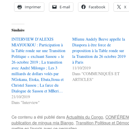
Imprimer
E-mail
Facebook
X
Similaire
INTERVIEW D’ALEXIS
Mfumu Andely Beeve appelle la
MIAYOUKOU : Participation à
Diaspora à être force de
la Table ronde sur une Transition
proposition à la Table ronde sur
Politique « excluant Sassou » le
la Transition du 26 octobre 2019
26 octobre 2019 ; La transition
à Paris
avec André Milongo ; Les 3
11/10/2019
milliards de dollars volés par
Dans "COMMUNIQUÉS ET
NGokana, Etoka, Ebata,Itoua et
ARTICLES"
Christel Sassou ; La farce du
Dialogue de Sassou et MBeri…
21/10/2019
Dans "Interview"
Ce contenu a été publié dans
Actualités du Congo
,
CONFÉREN
publication de mingua mia Biango
,
Transition Politique et Dém
mettre en favoris avec
ce permalien
.