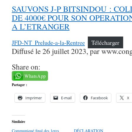
SAUVONS J-P BITSINDOU : CO
DE 4000€ POUR SON OPERATIO
A L’ETRANGER
JFD-NT_Prelude-a-la-Rentree
Télécharger
Diffusé le 26 juillet 2023, par www.con
Share on:
WhatsApp
Partager :
Imprimer
E-mail
Facebook
X
Similaire
Communiqué final des 1eres
DÉCLARATION