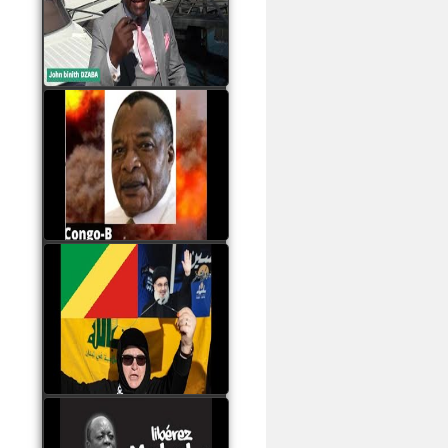
Samba à Paris
watch video
Poaty Pangou La
Conférence des ethnies
est la seule solution pour
éviter la scission du
Congo B
watch video
Les liaisons dangereuses
du clan Sassou Nguesso
avec le Hezbollah
watch video
Le Général Mokoko est
l'unique légitimité