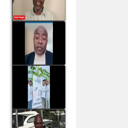
assassinats des jeunes
par Serge OBOA
watch video
Sassou Nguesso est
revenu au pouvoir par
les armes, il ne quittera
le pouvoir que par la
force
watch video
watch video
John Binith Dzaba
s'exprime sur le voyage
de Rodrigue Malanda