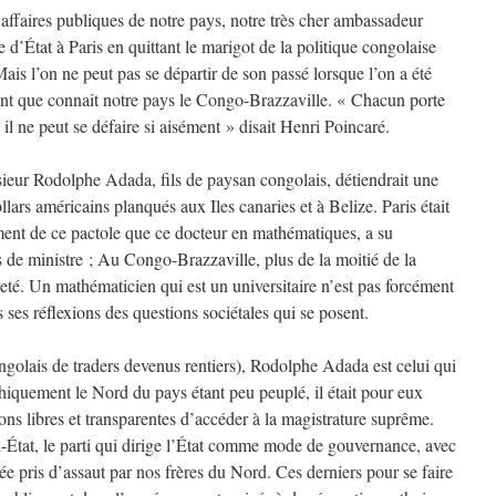
affaires publiques de notre pays, notre très cher ambassadeur
 d’État à Paris en quittant le marigot de la politique congolaise
Mais l’on ne peut pas se départir de son passé lorsque l’on a été
nt que connait notre pays le Congo-Brazzaville. « Chacun porte
l ne peut se défaire si aisément » disait Henri Poincaré.
ieur Rodolphe Adada, fils de paysan congolais, détiendrait une
lars américains planqués aux Iles canaries et à Belize. Paris était
lement de ce pactole que ce docteur en mathématiques, a su
es de ministre ; Au Congo-Brazzaville, plus de la moitié de la
reté. Un mathématicien qui est un universitaire n’est pas forcément
rs ses réflexions des questions sociétales qui se posent.
ngolais de traders devenus rentiers), Rodolphe Adada est celui qui
hiquement le Nord du pays étant peu peuplé, il était pour eux
ons libres et transparentes d’accéder à la magistrature suprême.
i-État, le parti qui dirige l’État comme mode de gouvernance, avec
e pris d’assaut par nos frères du Nord. Ces derniers pour se faire