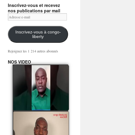
Inscrivez-vous et recevez
nos publications par mail
Adresse
e-
mail
Inscrivez-vous à congo-
liberty
Rejoignez les 1 214 autres abonnés
NOS VIDEO
Mingwa BIANGO : Ni
les mercenaires russes,
ni la garde présidentielle
ne mourront pour
Sassou Denis
watch video
POATY PANGOU
parle de la coquille vide
Collinet Makosso, des