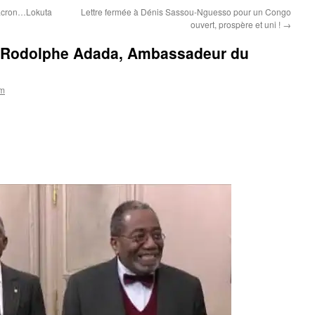
Macron…Lokuta
Lettre fermée à Dénis Sassou-Nguesso pour un Congo
ouvert, prospère et uni !
→
e Rodolphe Adada, Ambassadeur du
om