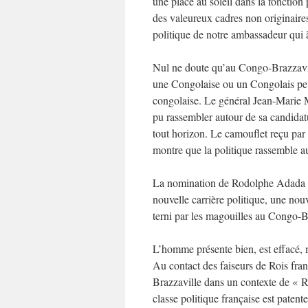
une place au soleil dans la fonction
des valeureux cadres non originaires 
politique de notre ambassadeur qui 
Nul ne doute qu’au Congo-Brazzaville
une Congolaise ou un Congolais peut
congolaise. Le général Jean-Marie M
pu rassembler autour de sa candidatu
tout horizon. Le camouflet reçu pa
montre que la politique rassemble a
La nomination de Rodolphe Adada 
nouvelle carrière politique, une nouv
terni par les magouilles au Congo-
L’homme présente bien, est effacé, m
Au contact des faiseurs de Rois fran
Brazzaville dans un contexte de « 
classe politique française est patent