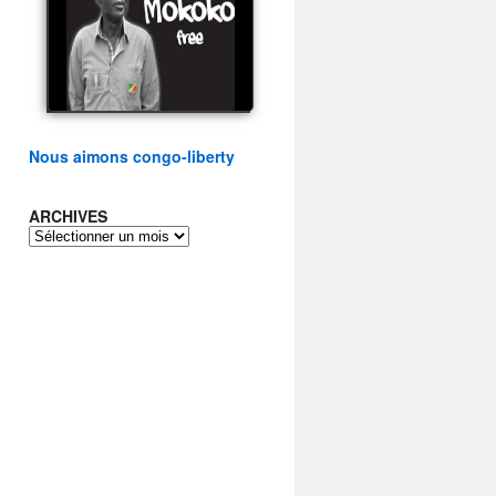
présidentielle du peuple
congolais
watch video
Nous aimons congo-liberty
ARCHIVES
ARCHIVES