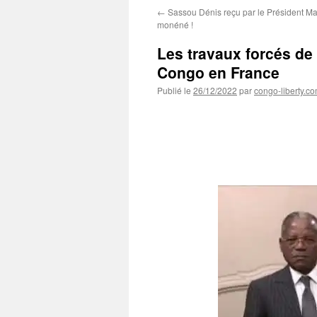
←
Sassou Dénis reçu par le Président 
monéné !
Les travaux forcés d
Congo en France
Publié le
26/12/2022
par
congo-liberty.c