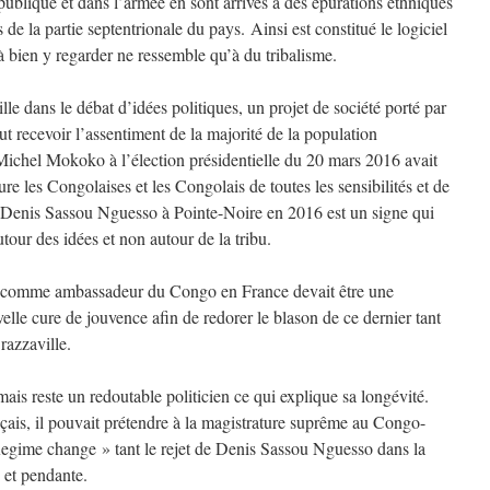
 publique et dans l’armée en sont arrivés à des épurations ethniques
de la partie septentrionale du pays. Ainsi est constitué le logiciel
à bien y regarder ne ressemble qu’à du tribalisme.
 dans le débat d’idées politiques, un projet de société porté par
 recevoir l’assentiment de la majorité de la population
ichel Mokoko à l’élection présidentielle du 20 mars 2016 avait
re les Congolaises et les Congolais de toutes les sensibilités et de
r Denis Sassou Nguesso à Pointe-Noire en 2016 est un signe qui
utour des idées et non autour de la tribu.
comme ambassadeur du Congo en France devait être une
elle cure de jouvence afin de redorer le blason de ce dernier tant
Brazzaville.
ais reste un redoutable politicien ce qui explique sa longévité.
çais, il pouvait prétendre à la magistrature suprême au Congo-
Regime change » tant le rejet de Denis Sassou Nguesso dans la
e et pendante.