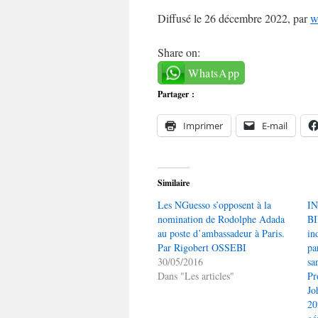
Diffusé le 26 décembre 2022, par
w
Share on:
WhatsApp
Partager :
Imprimer
E-mail
Similaire
Les NGuesso s’opposent à la
I
nomination de Rodolphe Adada
BI
au poste d’ambassadeur à Paris.
in
Par Rigobert OSSEBI
pa
30/05/2016
sa
Dans "Les articles"
Pr
Jo
20