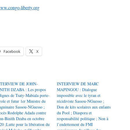
ww.congo-liberty.org
Facebook
X
NTERVIEW DE JOHN-
INTERVIEW DE MARC
NITH DZABA : Les propos
MAPINGOU : Dialogue
dignes de Tsaty-Mabiala porte-
impossible avec le tyran et
role et futur 1er Ministre du
récidiviste Sassou-NGuesso ;
nguinaire Sassou-NGuesso ;
Don de kits scolaires aux enfants
ocès Rodolphe Adada contre
du Pool ; Diaspora et
hn-Binith Dzaba en octobre
responsabilité politique ; Non à
20 ;Lutte pour la libération du
l’endettement du FMI