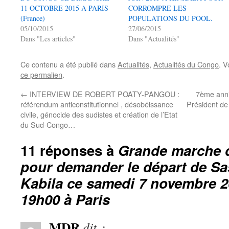
11 OCTOBRE 2015 A PARIS
CORROMPRE LES
(France)
POPULATIONS DU POOL.
05/10/2015
27/06/2015
Dans "Les articles"
Dans "Actualités"
Ce contenu a été publié dans
Actualités
,
Actualités du Congo
. V
ce permalien
.
←
INTERVIEW DE ROBERT POATY-PANGOU :
7ème anni
référendum anticonstitutionnel , désobéissance
Président de
civile, génocide des sudistes et création de l’Etat
du Sud-Congo…
11 réponses à
Grande marche 
pour demander le départ de S
Kabila ce samedi 7 novembre 2
19h00 à Paris
MDR
dit :