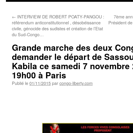
←
INTERVIEW DE ROBERT POATY-PANGOU :
7ème anni
référendum anticonstitutionnel , désobéissance
Président de
civile, génocide des sudistes et création de l’Etat
du Sud-Congo…
Grande marche des deux Con
demander le départ de Sasso
Kabila ce samedi 7 novembre 
19h00 à Paris
Publié le
01/11/2015
par
congo-liberty.com