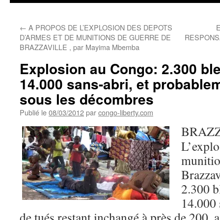
←
A PROPOS DE L’EXPLOSION DES DEPOTS
D’ARMES ET DE MUNITIONS DE GUERRE DE
RESPONSAB
BRAZZAVILLE , par Mayima Mbemba
Explosion au Congo: 2.300 bl
14.000 sans-abri, et probable
sous les décombres
Publié le
08/03/2012
par
congo-liberty.com
BRAZZ
L’explo
munitio
Brazzavi
2.300 b
14.000 
de tués restant inchangé à près de 200, a