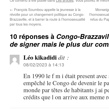
Ce contenu a été publié dans
Les articles
. Vous pouvez le mettr
←
François Soumbou appelle la jeunesse à la
Monseig
révolte pour un changement politique au Congo-
l’homosexual
Brazzaville, et à barrer la route à l’homosexualité
refus du Pap
par tous les moyens.
10 réponses à
Congo-Brazzaville
de signer mais le plus dur co
Léo kikadidi
dit :
08/02/2023 à 14:13
En 1990 le f m i était present avec 
empêché le Congo de devenir le pay
monde par têtes de habitants j ai p
crédits que l on arrive aux meme r