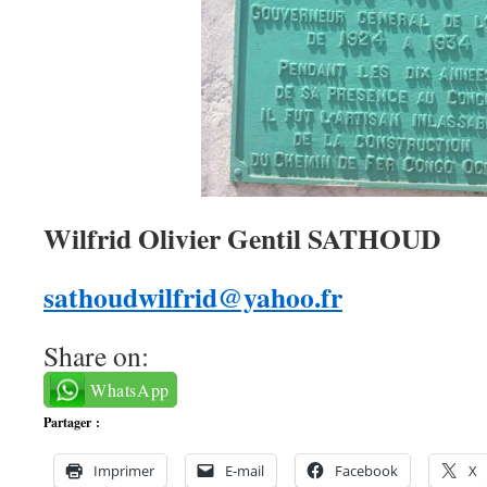
Wilfrid Olivier Gentil SATHOUD
sathoudwilfrid@yahoo.fr
Share on:
WhatsApp
Partager :
Imprimer
E-mail
Facebook
X