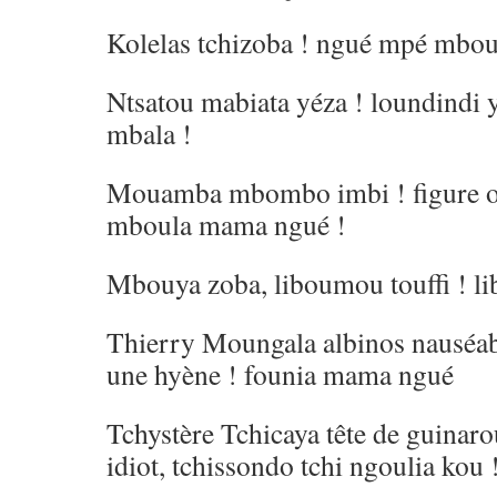
Kolelas tchizoba ! ngué mpé mbo
Ntsatou mabiata yéza ! loundindi 
mbala !
Mouamba mbombo imbi ! figure on
mboula mama ngué !
Mbouya zoba, liboumou touffi ! li
Thierry Moungala albinos nauséa
une hyène ! founia mama ngué
Tchystère Tchicaya tête de guinarou
idiot, tchissondo tchi ngoulia kou 