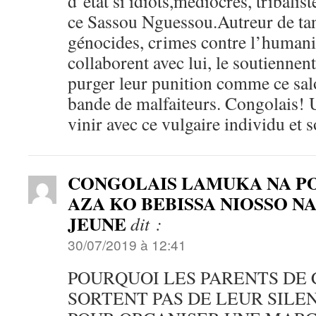
d’état si idiots,médiocres, tribalis
ce Sassou Nguessou.Autreur de tan
génocides, crimes contre l’humanin
collaborent avec lui, le soutiennen
purger leur punition comme ce salo
bande de malfaiteurs. Congolais! 
vinir avec ce vulgaire individu et 
CONGOLAIS LAMUKA NA PO
AZA KO BEBISSA NIOSSO N
JEUNE
dit :
30/07/2019 à 12:41
POURQUOI LES PARENTS DE 
SORTENT PAS DE LEUR SILE