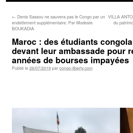
←
Denis Sassou ne sauvera pas le Congo par un
VILLA ANTON
endettement supplémentaire. Par Modeste
du patrimo
BOUKADIA
Maroc : des étudiants congol
devant leur ambassade pour r
années de bourses impayées
Publié le
26/07/2019
par
congo-liberty.com