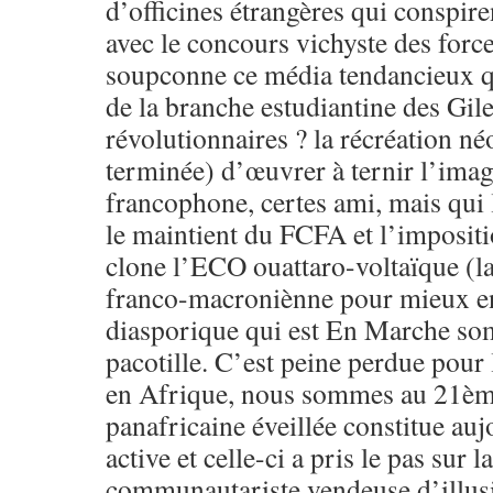
d’officines étrangères qui conspir
avec le concours vichyste des forc
soupconne ce média tendancieux q
de la branche estudiantine des Gil
révolutionnaires ? la récréation né
terminée) d’œuvrer à ternir l’imag
francophone, certes ami, mais qui 
le maintient du FCFA et l’imposit
clone l’ECO ouattaro-voltaïque (la
franco-macroniènne pour mieux e
diasporique qui est En Marche so
pacotille. C’est peine perdue pour 
en Afrique, nous sommes au 21ème 
panafricaine éveillée constitue auj
active et celle-ci a pris le pas sur 
communautariste vendeuse d’illusio