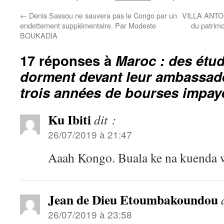
←
Denis Sassou ne sauvera pas le Congo par un
VILLA ANTON
endettement supplémentaire. Par Modeste
du patrimo
BOUKADIA
17 réponses à
Maroc : des étud
dorment devant leur ambassad
trois années de bourses impay
Ku Ibiti
dit :
26/07/2019 à 21:47
Aaah Kongo. Buala ke na kuenda w
Jean de Dieu Etoumbakoundou
26/07/2019 à 23:58