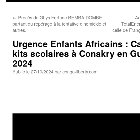
←
Procès de Ghys Fortune BEMBA DOMBE :
Au
partant du repérage à la tentative d’homicide et
TotalEner
autres.
celle de Fran
Urgence Enfants Africains : 
kits scolaires à Conakry en G
2024
Publié le
27/10/2024
par
congo-liberty.com