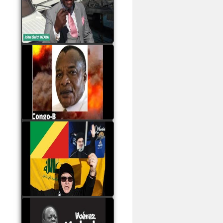
Samba à Paris
watch video
Poaty Pangou La
Conférence des ethnies
est la seule solution pour
éviter la scission du
Congo B
watch video
Les liaisons dangereuses
du clan Sassou Nguesso
avec le Hezbollah
watch video
Le Général Mokoko est
l'unique légitimité