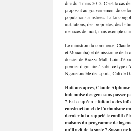
dite du 4 mars 2012. C’est le cas d
proposait au gouvernement de céder
populations sinistrées. La loi congo
institutions, des propriétés, des bâti
menaces de mort, mais exempte curi
Le ministron du commerce, Claude Al
et Mouamba) et démissionné de la co
dossier de Brazza-Mall. Loin d’épau
premier dignitaire à subir ce type 
Ngouelondélé des sports, Calixte Ga
Huit ans après, Claude Alphonse 
indemnise des gens sans passer pa
? Est-ce qu’en « fuitant » des in
construction et de l’urbanisme mo
dernier lui a rappelé le conflit d’
maisons du programme de logement
qu’il agit de la sorte ? Sassou ne