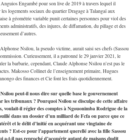
e Anguios Engambé pour son live de 2019 à travers lequel il
 les logements sociaux du quartier Dragage à Talangaï aux
laise à géométrie variable punit certaines personnes pour viol des
ments administratifs, des injures, de diffamation, du pillage et des
eusement d’autres.
phonse Nsilou, la pseudo victime, aurait saisi ses chefs (Sassou
mmission. Curieusement, il a patronné le 29 janvier 2021, le
ler la barbarie, cependant, Claude Alphonse Nsilou n’est pas le
d’actes. Makosso Collinet de l’enseignement primaire, Hugues
nongo des finances et Cie font les frais quotidiennement.
Nsilou peut-il nous dire sur quelle base le gouvernement
r les tribunaux ? Pourquoi Nsilou se disculpe de cette affaire
fos, voulait-il régler des comptes à Ngouonimba Rodrigue de la
uillé dans un dossier d’un milliard de Fcfa ou parce que ce
intérêt et le délit d’initié en acquérant une vingtaine de
s ? Est-ce pour l’appartement querellé avec la fille Sassou
 lui a-t-il pas reproché d’acquérir autant de maisons dudit