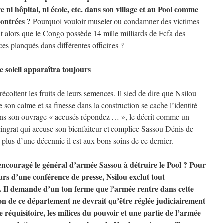
ni hôpital, ni école, etc. dans son village et au Pool comme
 contrées ?
Pourquoi vouloir museler ou condamner des victimes
nt alors que le Congo possède 14 mille milliards de Fcfa des
ces planqués dans différentes officines ?
le soleil apparaîtra toujours
coltent les fruits de leurs semences. Il sied de dire que Nsilou
 son calme et sa finesse dans la construction se cache l’identité
ans son ouvrage « accusés répondez … », le décrit comme un
 ingrat qui accuse son bienfaiteur et complice Sassou Dénis de
plus d’une décennie il est aux bons soins de ce dernier.
encouragé le général d’armée Sassou à détruire le Pool ? Pour
cours d’une conférence de presse, Nsilou exclut tout
. Il demande d’un ton ferme que l’armée rentre dans cette
tion de ce département ne devrait qu’être réglée judiciairement
 réquisitoire, les milices du pouvoir et une partie de l’armée