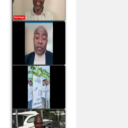
assassinats des jeunes
par Serge OBOA
watch video
Sassou Nguesso est
revenu au pouvoir par
les armes, il ne quittera
le pouvoir que par la
force
watch video
watch video
John Binith Dzaba
s'exprime sur le voyage
de Rodrigue Malanda