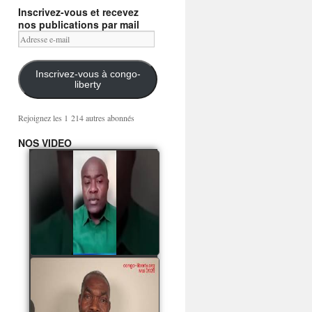
Inscrivez-vous et recevez
nos publications par mail
Adresse
e-
mail
Inscrivez-vous à congo-
liberty
Rejoignez les 1 214 autres abonnés
NOS VIDEO
Mingwa BIANGO : Ni
les mercenaires russes,
ni la garde présidentielle
ne mourront pour
Sassou Denis
watch video
POATY PANGOU
parle de la coquille vide
Collinet Makosso, des