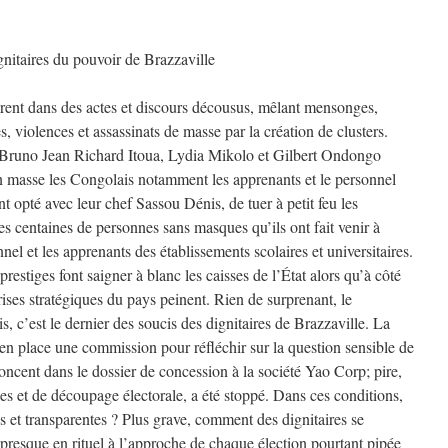
ignitaires du pouvoir de Brazzaville
urent dans des actes et discours décousus, mêlant mensonges,
s, violences et assassinats de masse par la création de clusters.
 Bruno Jean Richard Itoua, Lydia Mikolo et Gilbert Ondongo
r en masse les Congolais notamment les apprenants et le personnel
ont opté avec leur chef Sassou Dénis, de tuer à petit feu les
s centaines de personnes sans masques qu’ils ont fait venir à
el et les apprenants des établissements scolaires et universitaires.
estiges font saigner à blanc les caisses de l’État alors qu’à côté
eprises stratégiques du pays peinent. Rien de surprenant, le
, c’est le dernier des soucis des dignitaires de Brazzaville. La
 en place une commission pour réfléchir sur la question sensible de
foncent dans le dossier de concession à la société Yao Corp; pire,
es et de découpage électorale, a été stoppé. Dans ces conditions,
es et transparentes ? Plus grave, comment des dignitaires se
 presque en rituel à l’approche de chaque élection pourtant pipée