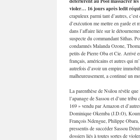
déferlèrent au Pool massacrer les 
violer… 16 jours après ledit réquis
crapuleux parmi tant d’autres, c’es
d’exécution me mettre en garde et me
dans l’affaire liée sur le détournem
suspecte du commandant Sithas. Pour
condamnés Malanda Ozone, Thomas Dj
petits de Pierre Oba et Cie. Arrivé 
français, américains et autres qui m
autrefois d’avoir un empire immobi
malheureusement, a continué un m
La parenthèse de Nsilou révèle que la
l’apanage de Sassou et d’une tribu c
169 » vendu par Amazon et d’autres
Dominique Okemba (J.D.O), Koumo
François Ndengue, Philippe Obara
pressentis de succéder Sassou Dénis,
dossiers liés à toutes sortes de viol