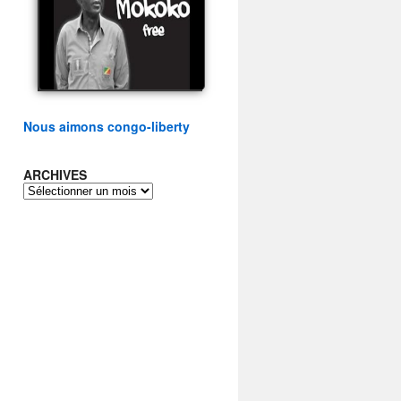
présidentielle du peuple
congolais
watch video
Nous aimons congo-liberty
ARCHIVES
ARCHIVES