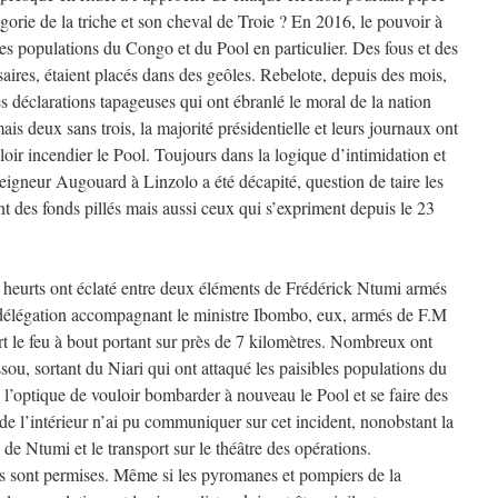
orie de la triche et son cheval de Troie ? En 2016, le pouvoir à
es populations du Congo et du Pool en particulier. Des fous et des
aires, étaient placés dans des geôles. Rebelote, depuis des mois,
s déclarations tapageuses qui ont ébranlé le moral de la nation
mais deux sans trois, la majorité présidentielle et leurs journaux ont
loir incendier le Pool. Toujours dans la logique d’intimidation et
gneur Augouard à Linzolo a été décapité, question de taire les
t des fonds pillés mais aussi ceux qui s’expriment depuis le 23
 heurts ont éclaté entre deux éléments de Frédérick Ntumi armés
a délégation accompagnant le ministre Ibombo, eux, armés de F.M
t le feu à bout portant sur près de 7 kilomètres. Nombreux ont
ou, sortant du Niari qui ont attaqué les paisibles populations du
’optique de vouloir bombarder à nouveau le Pool et se faire des
 l’intérieur n’ai pu communiquer sur cet incident, nonobstant la
 de Ntumi et le transport sur le théâtre des opérations.
s sont permises. Même si les pyromanes et pompiers de la