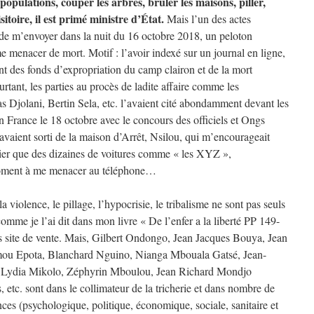
populations, couper les arbres, brûler les maisons, piller,
itoire, il est primé ministre d’État.
Mais l’un des actes
t de m’envoyer dans la nuit du 16 octobre 2018, un peloton
 menacer de mort. Motif : l’avoir indexé sur un journal en ligne,
ent des fonds d’expropriation du camp clairon et de la mort
tant, les parties au procès de ladite affaire comme les
olani, Bertin Sela, etc. l’avaient cité abondamment devant les
en France le 18 octobre avec le concours des officiels et Ongs
’avaient sorti de la maison d’Arrêt, Nsilou, qui m’encourageait
lier que des dizaines de voitures comme « les XYZ »,
oment à me menacer au téléphone…
 violence, le pillage, l’hypocrisie, le tribalisme ne sont pas seuls
omme je l’ai dit dans mon livre « De l’enfer a la liberté PP 149-
 site de vente. Mais, Gilbert Ondongo, Jean Jacques Bouya, Jean
u Epota, Blanchard Nguino, Nianga Mbouala Gatsé, Jean-
, Lydia Mikolo, Zéphyrin Mboulou, Jean Richard Mondjo
 etc. sont dans le collimateur de la tricherie et dans nombre de
ences (psychologique, politique, économique, sociale, sanitaire et