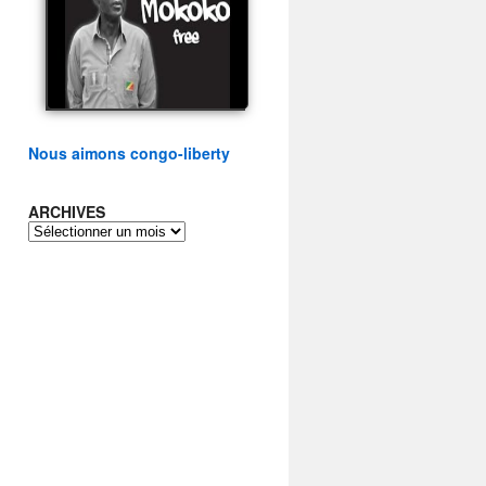
présidentielle du peuple
congolais
watch video
Nous aimons congo-liberty
ARCHIVES
ARCHIVES