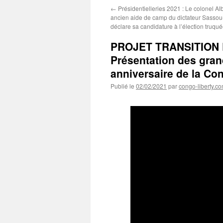
←
Présidentielleries 2021 : Le colonel 
ancien aide de camp du dictateur Sass
déclare sa candidature à l’élection truqu
PROJET TRANSITION 
Présentation des grand
anniversaire de la Co
Publié le
02/02/2021
par
congo-liberty.c