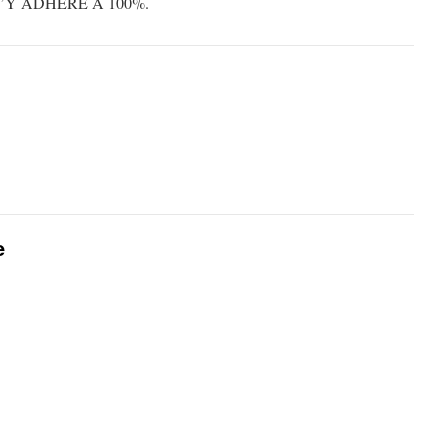
’Y ADHÈRE À 100%.
e