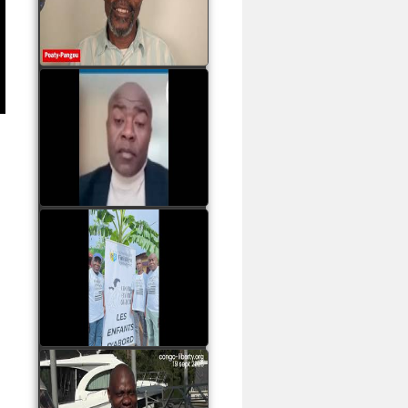
assassinats des jeunes
par Serge OBOA
watch video
Sassou Nguesso est
revenu au pouvoir par
les armes, il ne quittera
le pouvoir que par la
force
watch video
watch video
John Binith Dzaba
s'exprime sur le voyage
de Rodrigue Malanda