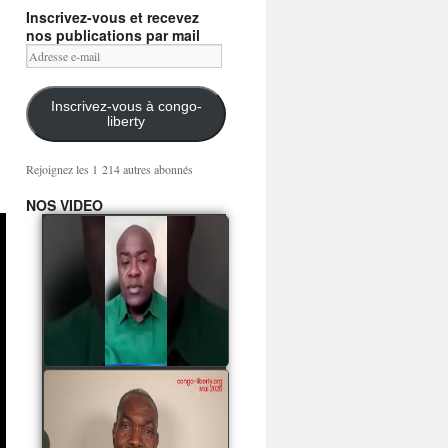
Inscrivez-vous et recevez
nos publications par mail
Adresse
e-
mail
Inscrivez-vous à congo-
liberty
Rejoignez les 1 214 autres abonnés
NOS VIDEO
Mingwa BIANGO : Ni
les mercenaires russes,
ni la garde présidentielle
ne mourront pour
Sassou Denis
watch video
POATY PANGOU
parle de la coquille vide
Collinet Makosso, des