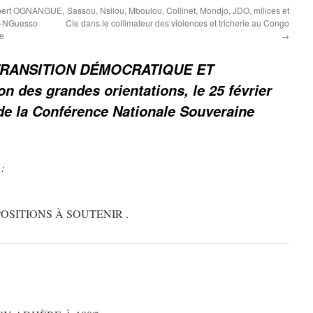
Albert OGNANGUE,
Sassou, Nsilou, Mboulou, Collinet, Mondjo, JDO, milices et
ou-NGuesso
Cie dans le collimateur des violences et tricherie au Congo
ée
→
RANSITION DÉMOCRATIQUE ET
n des grandes orientations, le 25 février
 de la Conférence Nationale Souveraine
 :
OSITIONS À SOUTENIR .