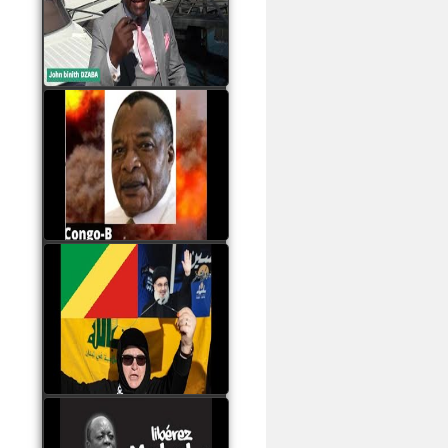
Samba à Paris
watch video
Poaty Pangou La
Conférence des ethnies
est la seule solution pour
éviter la scission du
Congo B
watch video
Les liaisons dangereuses
du clan Sassou Nguesso
avec le Hezbollah
watch video
Le Général Mokoko est
l'unique légitimité