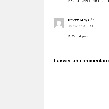
EXCELLENT PROJET! J
Emery Mbys
dit :
03/02/2021 à 09:51
RDV est pris
Laisser un commentair