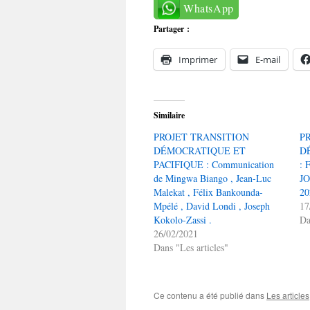
WhatsApp
Partager :
Imprimer
E-mail
Similaire
PROJET TRANSITION
P
DÉMOCRATIQUE ET
D
PACIFIQUE : Communication
:
de Mingwa Biango , Jean-Luc
J
Malekat , Félix Bankounda-
20
Mpélé , David Londi , Joseph
17
Kokolo-Zassi .
D
26/02/2021
Dans "Les articles"
Ce contenu a été publié dans
Les articles