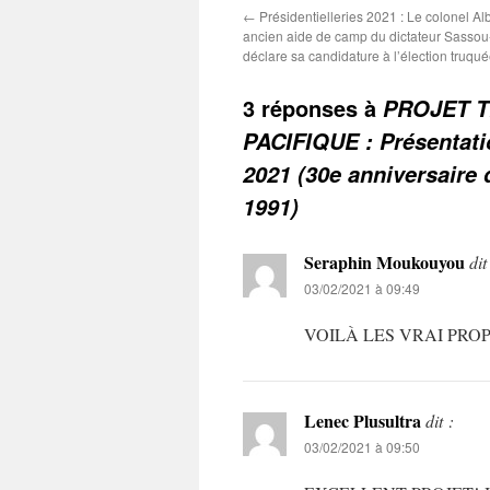
←
Présidentielleries 2021 : Le colonel 
ancien aide de camp du dictateur Sass
déclare sa candidature à l’élection truqu
3 réponses à
PROJET T
PACIFIQUE : Présentatio
2021 (30e anniversaire
1991)
Seraphin Moukouyou
dit
03/02/2021 à 09:49
VOILÀ LES VRAI PROP
Lenec Plusultra
dit :
03/02/2021 à 09:50