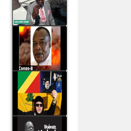
Samba à Paris
watch video
Poaty Pangou La
Conférence des ethnies
est la seule solution pour
éviter la scission du
Congo B
watch video
Les liaisons dangereuses
du clan Sassou Nguesso
avec le Hezbollah
watch video
Le Général Mokoko est
l'unique légitimité