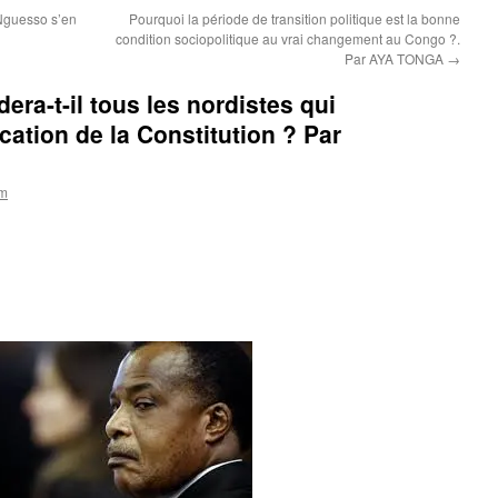
Nguesso s’en
Pourquoi la période de transition politique est la bonne
condition sociopolitique au vrai changement au Congo ?.
Par AYA TONGA
→
ra-t-il tous les nordistes qui
cation de la Constitution ? Par
om