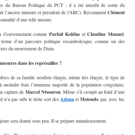
du Bureau Politique du PCT ; il a été interdit de sortie du
Clément
li l’ancien ministre et président de l’ARC). Récemment
ionnalité d’une telle mesure.
Parfait Kolélas
Claudine Munari
e au Gouvernement comme
et
.
u terme d’un parcours politique rocambolesque, comme un des
nciers du mouvement de Diata.
esures dans les représailles ?
es de sa famille nordiste élargie, même très élargie, le tigre de
e à moindre frais l’immense majorité de la population congolaise.
Marcel Ntsourou
la capture de
. Même s’il croupit au fond d’une
Adoua
Motendo
il n’a pas subi le triste sort des
et
qui, avec lui,
eure sera donné sous peu. Il se prépare minutieusement.