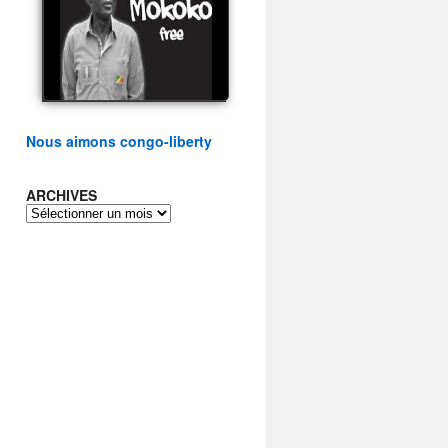
présidentielle du peuple
congolais
watch video
Nous aimons congo-liberty
ARCHIVES
ARCHIVES