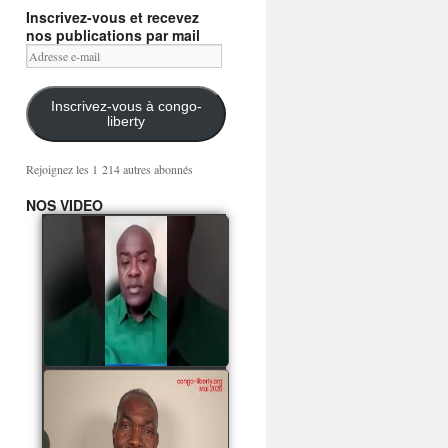
Inscrivez-vous et recevez
nos publications par mail
Adresse
e-
mail
Inscrivez-vous à congo-
liberty
Rejoignez les 1 214 autres abonnés
NOS VIDEO
Mingwa BIANGO : Ni
les mercenaires russes,
ni la garde présidentielle
ne mourront pour
Sassou Denis
watch video
POATY PANGOU
parle de la coquille vide
Collinet Makosso, des