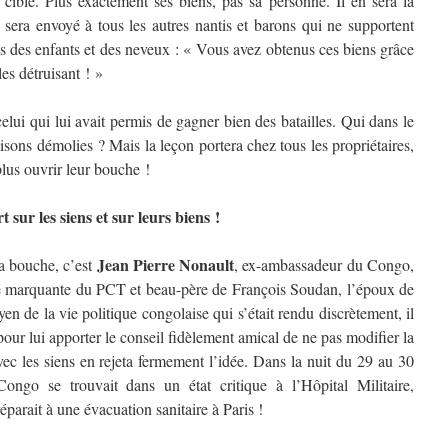
 cible. Plus exactement ses biens, pas sa personne. Il en sera la
 sera envoyé à tous les autres nantis et barons qui ne supportent
es des enfants et des neveux : « Vous avez obtenus ces biens grâce
es détruisant ! »
elui qui lui avait permis de gagner bien des batailles. Qui dans le
sons démolies ? Mais la leçon portera chez tous les propriétaires,
plus ouvrir leur bouche !
t sur les siens et sur leurs biens !
Jean Pierre Nonault
sa bouche, c’est
, ex-ambassadeur du Congo,
té marquante du PCT et beau-père de François Soudan, l’époux de
yen de la vie politique congolaise qui s’était rendu discrètement, il
our lui apporter le conseil fidèlement amical de ne pas modifier la
vec les siens en rejeta fermement l’idée. Dans la nuit du 29 au 30
Congo se trouvait dans un état critique à l’Hôpital Militaire,
arait à une évacuation sanitaire à Paris !