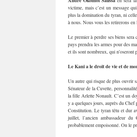
André Okombi Salissa
en sera la
victime, mais c’est un message qui
plus la domination du tyran, ni cell
à nous. Nous vous les retirerons en l
Le premier à perdre ses biens sera c
pays prendra les armes pour des mai
et ils sont nombreux, qui n’oseront 
Le Kani a le droit de vie et de mor
Un autre qui risque de plus ouvrir 
Sénateur de la Cuvette, personnali
la fille Arlette Nonault. C’est un do
y a quelques jours, auprès du Chef p
Constitution. Le tyran têtu et dur a
juillet, l’ancien ambassadeur du 
probablement empoisonné. On le prép