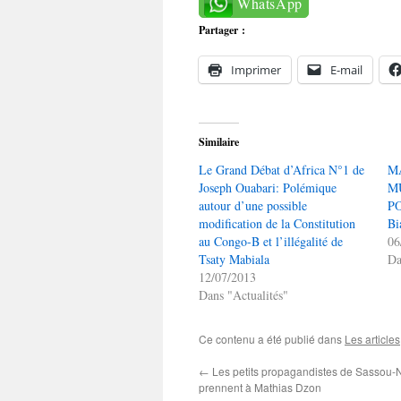
WhatsApp
Partager :
Imprimer
E-mail
Similaire
Le Grand Débat d’Africa N°1 de
M
Joseph Ouabari: Polémique
M
autour d’une possible
PO
modification de la Constitution
Bi
au Congo-B et l’illégalité de
06
Tsaty Mabiala
Da
12/07/2013
Dans "Actualités"
Ce contenu a été publié dans
Les articles
←
Les petits propagandistes de Sassou-
prennent à Mathias Dzon