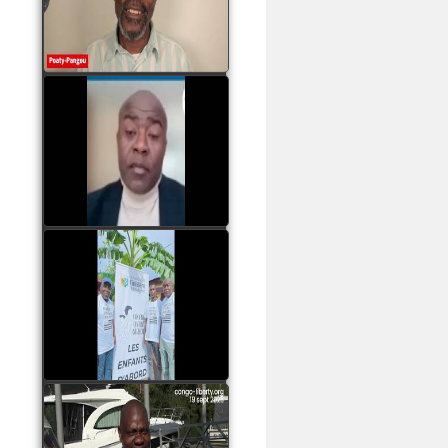
assassinats des jeunes
par Serge OBOA
watch video
Sassou Nguesso est
revenu au pouvoir par
les armes, il ne quittera
le pouvoir que par la
force
watch video
watch video
John Binith Dzaba
s'exprime sur le voyage
de Rodrigue Malanda