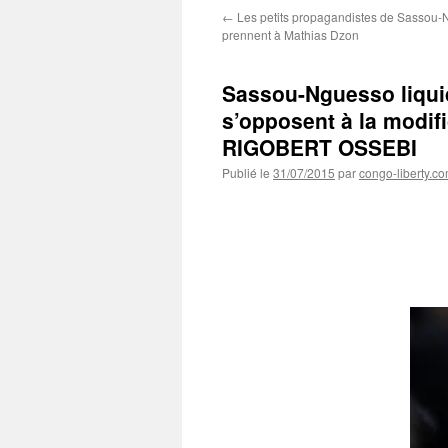
←
Les petits propagandistes de Sassou-
prennent à Mathias Dzon
Sassou-Nguesso liquide
s’opposent à la modifi
RIGOBERT OSSEBI
Publié le
31/07/2015
par
congo-liberty.c