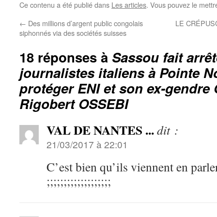
Ce contenu a été publié dans
Les articles
. Vous pouvez le mettr
←
Des millions d’argent public congolais
LE CRÉPUSC
siphonnés via des sociétés suisses
18 réponses à
Sassou fait arrê
journalistes italiens à Pointe N
protéger ENI et son ex-gendre 
Rigobert OSSEBI
VAL DE NANTES ...
dit :
21/03/2017 à 22:01
C’est bien qu’ils viennent en pa
;;;;;;;;;;;;;;;;;;;