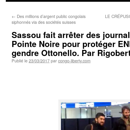
←
Des millions d’argent public congolais
LE CRÉPUSC
siphonnés via des sociétés suisses
Sassou fait arrêter des journal
Pointe Noire pour protéger ENI
gendre Ottonello. Par Rigobe
Publié le
23/03/2017
par
congo-liberty.com