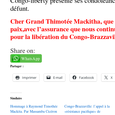
Congo-liberty présente ses condoléance
défunt.
Cher Grand Thimotée Mackitha, que 
paix,avec l’assurance que nous conti
pour la libération du Congo-Brazzavil
Share on:
WhatsApp
Partager :
Imprimer
E-mail
Facebook
X
Similaire
Hommage à Raymond Timothée
Congo-Brazzaville: l’appel à la
Mackita. Par Massamba Cicéron
«résistance pacifique» de