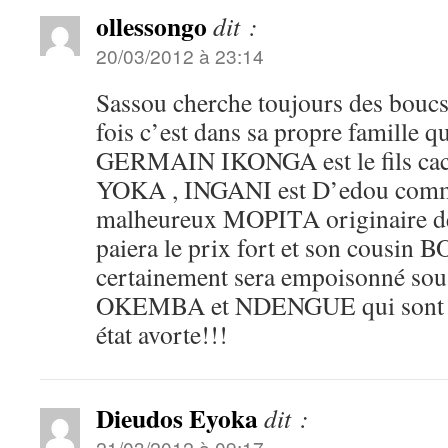
ollessongo
dit :
20/03/2012 à 23:14
Sassou cherche toujours des boucs
fois c’est dans sa propre famille q
GERMAIN IKONGA est le fils cac
YOKA , INGANI est D’edou com
malheureux MOPITA originaire de 
paiera le prix fort et son cousin
certainement sera empoisonné sous 
OKEMBA et NDENGUE qui sont à l
état avorte!!!
Dieudos Eyoka
dit :
21/03/2012 à 09:17