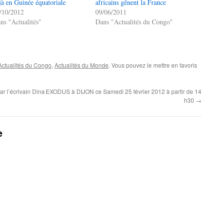
jà en Guinée équatoriale
africains gênent la France
/10/2012
09/06/2011
ns "Actualités"
Dans "Actualités du Congo"
Actualités du Congo
,
Actualités du Monde
. Vous pouvez le mettre en favoris
 l’écrivain Dina
EXODUS à DIJON ce Samedi 25 février 2012 à partir de 14
h30
→
e