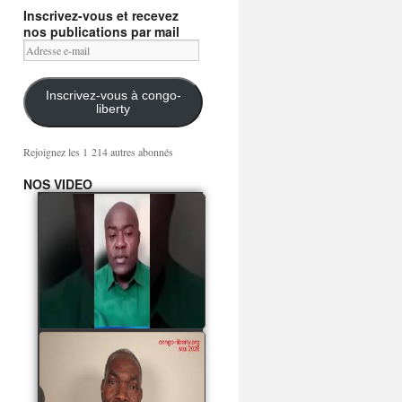
Inscrivez-vous et recevez
nos publications par mail
Adresse
e-
mail
Inscrivez-vous à congo-
liberty
Rejoignez les 1 214 autres abonnés
NOS VIDEO
Mingwa BIANGO : Ni
les mercenaires russes,
ni la garde présidentielle
ne mourront pour
Sassou Denis
watch video
POATY PANGOU
parle de la coquille vide
Collinet Makosso, des