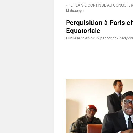
←
ET LA VIE CONTINUE AU CONGO ! , par
Mahoungou
Perquisition à Paris c
Equatoriale
Publié le
15/02/2012
par
congo-liberty.c