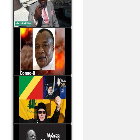
Samba à Paris
watch video
Poaty Pangou La
Conférence des ethnies
est la seule solution pour
éviter la scission du
Congo B
watch video
Les liaisons dangereuses
du clan Sassou Nguesso
avec le Hezbollah
watch video
Le Général Mokoko est
l'unique légitimité