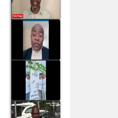
assassinats des jeunes
par Serge OBOA
watch video
Sassou Nguesso est
revenu au pouvoir par
les armes, il ne quittera
le pouvoir que par la
force
watch video
watch video
John Binith Dzaba
s'exprime sur le voyage
de Rodrigue Malanda