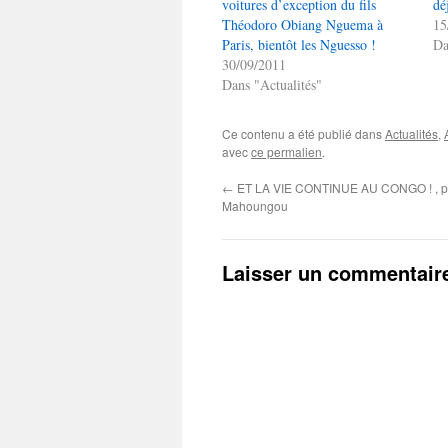
voitures d’exception du fils
dé
Théodoro Obiang Nguema à
15
Paris, bientôt les Nguesso !
Da
30/09/2011
Dans "Actualités"
Ce contenu a été publié dans
Actualités
,
avec
ce permalien
.
←
ET LA VIE CONTINUE AU CONGO ! , par
Mahoungou
Laisser un commentair