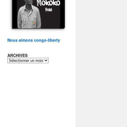
présidentielle du peuple
congolais
watch video
Nous aimons congo-liberty
ARCHIVES
ARCHIVES