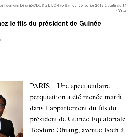
 l’écrivain Dina
EXODUS à DIJON ce Samedi 25 février 2012 à partir de 14
h30
→
hez le fils du président de Guinée
om
PARIS – Une spectaculaire
perquisition a été menée mardi
dans l’appartement du fils du
président de Guinée Equatoriale
Teodoro Obiang, avenue Foch à