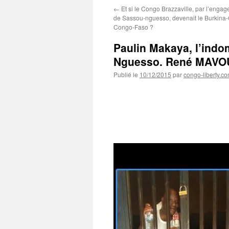
←
Et si le Congo Brazzaville, par l’enga
de Sassou-nguesso, devenait le Burkina
Congo-Faso ?
Paulin Makaya, l’indo
Nguesso. René MAV
Publié le
10/12/2015
par
congo-liberty.c