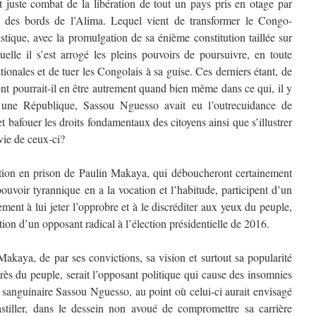
 juste combat de la libération de tout un pays pris en otage par
n des bords de l’Alima. Lequel vient de transformer le Congo-
tique, avec la promulgation de sa énième constitution taillée sur
lle il s’est arrogé les pleins pouvoirs de poursuivre, en toute
tionales et de tuer les Congolais à sa guise. Ces derniers étant, de
t pourrait-il en être autrement quand bien même dans ce qui, il y
 une République, Sassou Nguesso avait eu l’outrecuidance de
t bafouer les droits fondamentaux des citoyens ainsi que s’illustrer
 vie de ceux-ci?
ntion en prison de Paulin Makaya, qui déboucheront certainement
ouvoir tyrannique en a la vocation et l’habitude, participent d’un
ent à lui jeter l’opprobre et à le discréditer aux yeux du peuple,
tion d’un opposant radical à l’élection présidentielle de 2016.
kaya, de par ses convictions, sa vision et surtout sa popularité
rès du peuple, serait l’opposant politique qui cause des insomnies
an sanguinaire Sassou Nguesso, au point où celui-ci aurait envisagé
stiller, dans le dessein non avoué de compromettre sa carrière