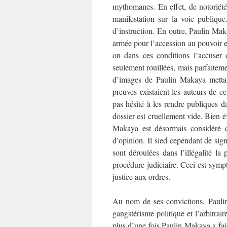
mythomanes. En effet, de notoriété p
manifestation sur la voie publiqu
d’instruction. En outre, Paulin Mak
armée pour l’accession au pouvoir 
on dans ces conditions l’accuser 
seulement rouillées, mais parfaiteme
d’images de Paulin Makaya mettant
preuves existaient les auteurs de ce
pas hésité à les rendre publiques da
dossier est cruellement vide. Bien é
Makaya est désormais considéré c
d’opinion. Il sied cependant de sign
sont déroulées dans l’illégalité la 
procédure judiciaire. Ceci est sym
justice aux ordres.
Au nom de ses convictions, Paulin
gangstérisme politique et l’arbitrai
plus d’une fois Paulin Makaya a fai