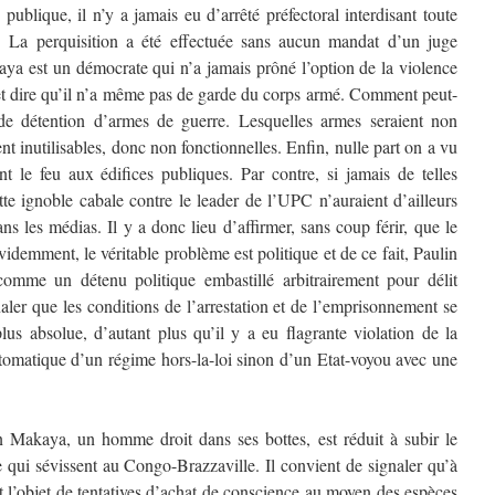
ublique, il n’y a jamais eu d’arrêté préfectoral interdisant toute
e. La perquisition a été effectuée sans aucun mandat d’un juge
aya est un démocrate qui n’a jamais prôné l’option de la violence
et dire qu’il n’a même pas de garde du corps armé. Comment peut-
de détention d’armes de guerre. Lesquelles armes seraient non
nt inutilisables, donc non fonctionnelles. Enfin, nulle part on a vu
 le feu aux édifices publiques. Par contre, si jamais de telles
tte ignoble cabale contre le leader de l’UPC n’auraient d’ailleurs
ns les médias. Il y a donc lieu d’affirmer, sans coup férir, que le
videmment, le véritable problème est politique et de ce fait, Paulin
omme un détenu politique embastillé arbitrairement pour délit
aler que les conditions de l’arrestation et de l’emprisonnement se
plus absolue, d’autant plus qu’il y a eu flagrante violation de la
ptomatique d’un régime hors-la-loi sinon d’un Etat-voyou avec une
 Makaya, un homme droit dans ses bottes, est réduit à subir le
re qui sévissent au Congo-Brazzaville. Il convient de signaler qu’à
t l’objet de tentatives d’achat de conscience au moyen des espèces