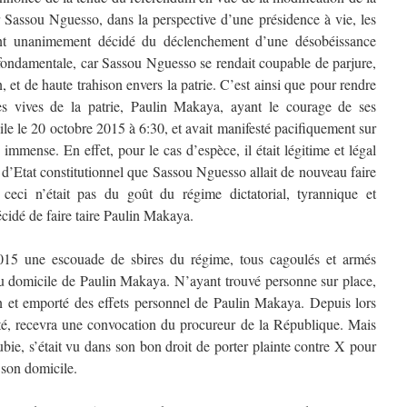
r Sassou Nguesso, dans la perspective d’une présidence à vie, les
aient unanimement décidé du déclenchement d’une désobéissance
i fondamentale, car Sassou Nguesso se rendait coupable de parjure,
, et de haute trahison envers la patrie. C’est ainsi que pour rendre
ces vives de la patrie, Paulin Makaya, ayant le courage de ses
cile le 20 octobre 2015 à 6:30, et avait manifesté pacifiquement sur
 immense. En effet, pour le cas d’espèce, il était légitime et légal
 d’Etat constitutionnel que Sassou Nguesso allait de nouveau faire
ceci n’était pas du goût du régime dictatorial, tyrannique et
écidé de faire taire Paulin Makaya.
2015 une escouade de sbires du régime, tous cagoulés et armés
 au domicile de Paulin Makaya. N’ayant trouvé personne sur place,
on et emporté des effets personnel de Paulin Makaya. Depuis lors
écuté, recevra une convocation du procureur de la République. Mais
bie, s’était vu dans son bon droit de porter plainte contre X pour
e son domicile.