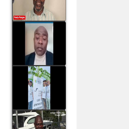
assassinats des jeunes
par Serge OBOA
watch video
Sassou Nguesso est
revenu au pouvoir par
les armes, il ne quittera
le pouvoir que par la
force
watch video
watch video
John Binith Dzaba
s'exprime sur le voyage
de Rodrigue Malanda