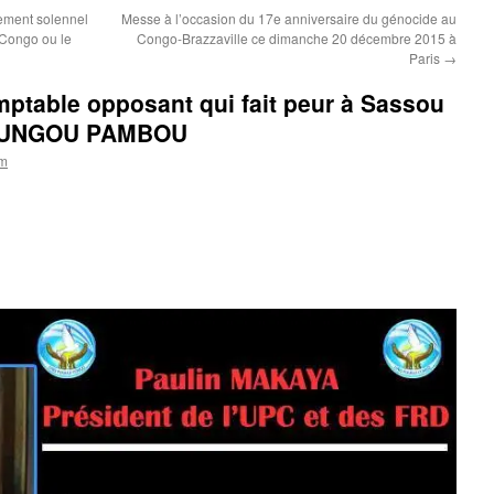
gement solennel
Messe à l’occasion du 17e anniversaire du génocide au
-Congo ou le
Congo-Brazzaville ce dimanche 20 décembre 2015 à
Paris
→
mptable opposant qui fait peur à Sassou
OUNGOU PAMBOU
om