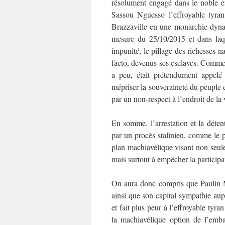
résolument engagé dans le noble et
Sassou Nguesso l’effroyable tyra
Brazzaville en une monarchie dynas
mesure du 25/10/2015 et dans laque
impunité, le pillage des richesses na
facto, devenus ses esclaves. Commen
a peu, était prétendument appelé
mépriser la souveraineté du peuple e
par un non-respect à l’endroit de la
En somme, l’arrestation et la déte
par un procès stalinien, comme le p
plan machiavélique visant non seulem
mais surtout à empêcher la participa
On aura donc compris que Paulin Ma
ainsi que son capital sympathie aup
et fait plus peur à l’effroyable tyr
la machiavélique option de l’emba