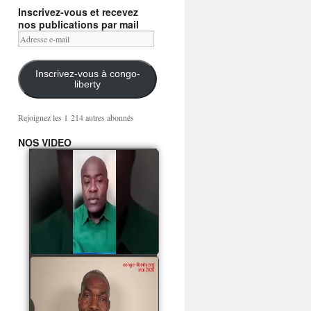
Inscrivez-vous et recevez
nos publications par mail
Adresse
e-
mail
Inscrivez-vous à congo-
liberty
Rejoignez les 1 214 autres abonnés
NOS VIDEO
Mingwa BIANGO : Ni
les mercenaires russes,
ni la garde présidentielle
ne mourront pour
Sassou Denis
watch video
POATY PANGOU
parle de la coquille vide
Collinet Makosso, des