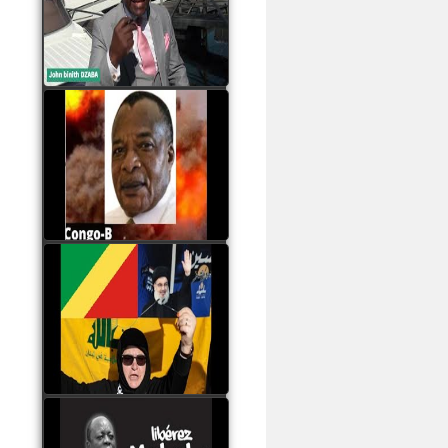
Samba à Paris
watch video
Poaty Pangou La
Conférence des ethnies
est la seule solution pour
éviter la scission du
Congo B
watch video
Les liaisons dangereuses
du clan Sassou Nguesso
avec le Hezbollah
watch video
Le Général Mokoko est
l'unique légitimité