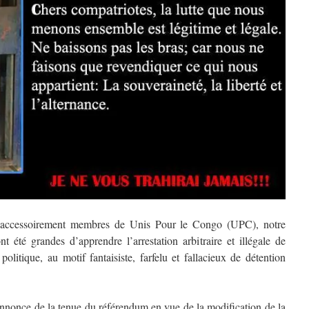
t accessoirement membres de Unis Pour le Congo (UPC), notre
nt été grandes d’apprendre l’arrestation arbitraire et illégale de
olitique, au motif fantaisiste, farfelu et fallacieux de détention
’annonce de la tenue du référendum en vue de la modification de la