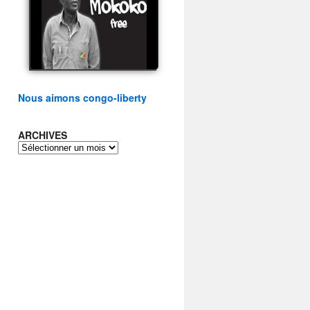
présidentielle du peuple
congolais
watch video
Nous aimons congo-liberty
ARCHIVES
ARCHIVES