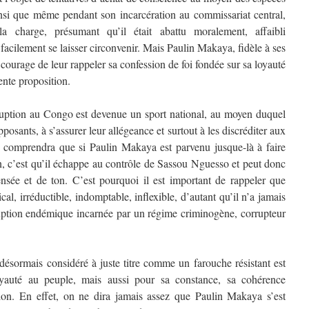
insi que même pendant son incarcération au commissariat central,
a charge, présumant qu’il était abattu moralement, affaibli
acilement se laisser circonvenir. Mais Paulin Makaya, fidèle à ses
 courage de leur rappeler sa confession de foi fondée sur sa loyauté
ente proposition.
uption au Congo est devenue un sport national, au moyen duquel
posants, à s’assurer leur allégeance et surtout à les discréditer aux
n comprendra que si Paulin Makaya est parvenu jusque-là à faire
on, c’est qu’il échappe au contrôle de Sassou Nguesso et peut donc
pensée et de ton. C’est pourquoi il est important de rappeler que
l, irréductible, indomptable, inflexible, d’autant qu’il n’a jamais
ruption endémique incarnée par un régime criminogène, corrupteur
 désormais considéré à juste titre comme un farouche résistant est
yauté au peuple, mais aussi pour sa constance, sa cohérence
sion. En effet, on ne dira jamais assez que Paulin Makaya s’est