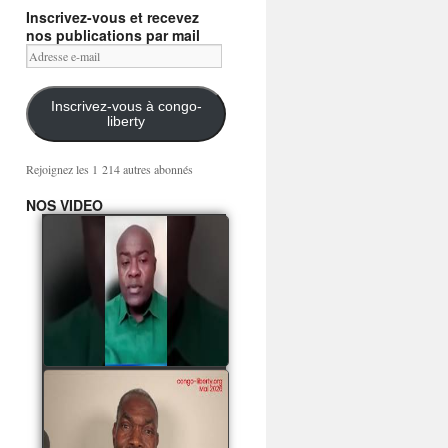
Inscrivez-vous et recevez
nos publications par mail
Adresse
e-
mail
Inscrivez-vous à congo-
liberty
Rejoignez les 1 214 autres abonnés
NOS VIDEO
Mingwa BIANGO : Ni
les mercenaires russes,
ni la garde présidentielle
ne mourront pour
Sassou Denis
watch video
POATY PANGOU
parle de la coquille vide
Collinet Makosso, des