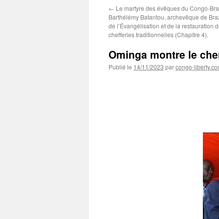
←
Le martyre des évêques du Congo-Braz
Barthélémy Batantou, archevêque de Braz
de l’Évangélisation et de la restauration
chefferies traditionnelles (Chapitre 4).
Ominga montre le che
Publié le
14/11/2023
par
congo-liberty.c