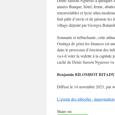
Denis Sassou-Nguesso à quelques 4
années Banque, hôtel, ferme, abattoir
renouvelables et lycée ultra-moderne
font pâlir d’envie et de jalousie les
village dépeint par Georges Baland
Sonnante et trébuchante, cette att
Ominga de gérer les finances est un
dans le processus d’érection des inf
va-t-il voler la vedette à la capital
caché de Denis Sassou Nguesso va d
Benjamin BILOMBOT BITADY
Diffusé le 14 novembre 2023, par 
L’avenir des mbochis : inauguratio
Share on: