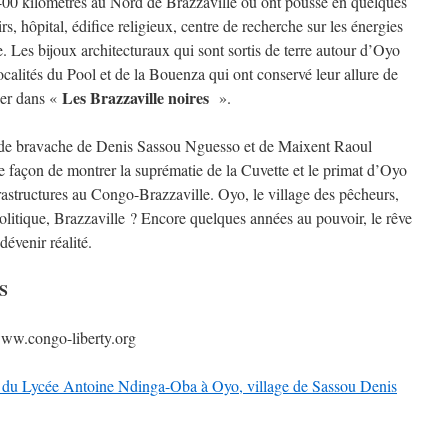
00 kilomètres au Nord de Brazzaville où ont poussé en quelques
s, hôpital, édifice religieux, centre de recherche sur les énergies
. Les bijoux architecturaux qui sont sortis de terre autour d’Oyo
 localités du Pool et de la Bouenza qui ont conservé leur allure de
Les Brazzaville noires
ier dans «
».
itude bravache de Denis Sassou Nguesso et de Maixent Raoul
e façon de montrer la suprématie de la Cuvette et le primat d’Oyo
rastructures au Congo-Brazzaville. Oyo, le village des pêcheurs,
e politique, Brazzaville ? Encore quelques années au pouvoir, le rêve
évenir réalité.
S
www.congo-liberty.org
n du Lycée Antoine Ndinga-Oba à Oyo, village de Sassou Denis