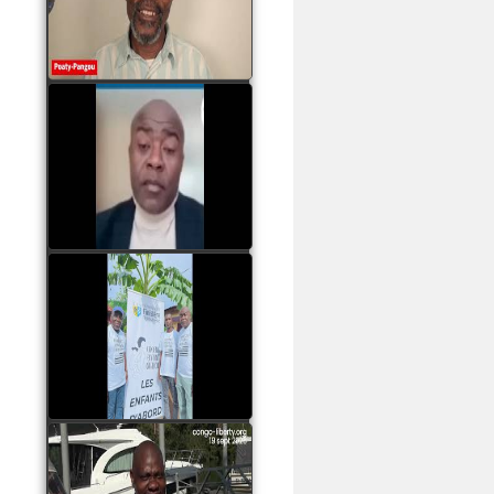
assassinats des jeunes
par Serge OBOA
watch video
Sassou Nguesso est
revenu au pouvoir par
les armes, il ne quittera
le pouvoir que par la
force
watch video
watch video
John Binith Dzaba
s'exprime sur le voyage
de Rodrigue Malanda