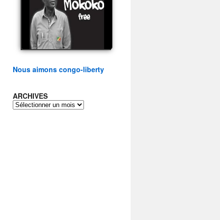
présidentielle du peuple
congolais
watch video
Nous aimons congo-liberty
ARCHIVES
ARCHIVES