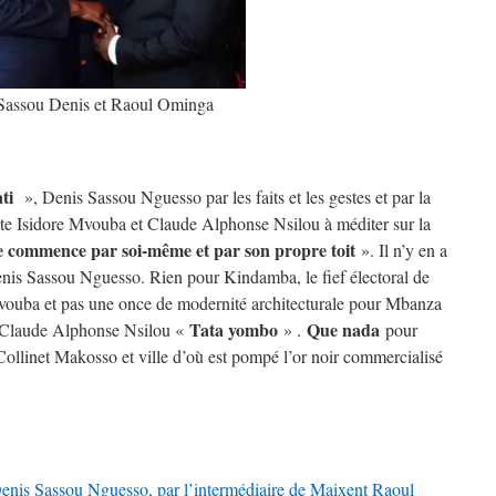
Sassou Denis et Raoul Ominga
ati
», Denis Sassou Nguesso par les faits et les gestes et par la
e Isidore Mvouba et Claude Alphonse Nsilou à méditer sur la
 commence par soi-même et par son propre toit
». Il n’y en a
enis Sassou Nguesso. Rien pour Kindamba, le fief électoral de
Mvouba et pas une once de modernité architecturale pour Mbanza
Tata yombo
Que nada
 Claude Alphonse Nsilou «
» .
pour
Collinet Makosso et ville d’où est pompé l’or noir commercialisé
enis Sassou Nguesso, par l’intermédiaire de Maixent Raoul