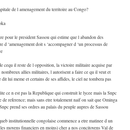
pitale de l amenagement du territoire au Congo?
oka
aire pour le president Sassou qui estime que l abandon des
iere d ‘amenagement doit s ‘accompagner d ‘un processus de
ce
e cequ il reste de l opposition, la victoire militaire acquise par
ombreux allies militaires, l autorisent a faire ce qu il veut et
 dit lui meme et certains de ses affides, le ciel ne tombera pas
lite ce n est pas la Republique qui construit le lycee mais la Snpc
e de reference; mais sans etre totalement naif on sait que Ominga
a Snpc prend ses ordres au palais du peuple aupres de Sassou
tiqueb institutionnelle congolaise commence a etre matinee d un
 les moyens financiers en moins) cher a nos concitoyens Val de