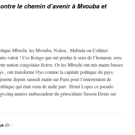
ntre le chemin d’avenir à Mvouba et
blique Mbochi, les Mvouba, Nsilou , Mabiala ou Collinet
ire-valoir ! Ces Kongo qui ont perdus le sens de l’honneur, avec
ette nation congolaise fictive. Or les Mbochi ont mis mains basses
ays , ont transformé Oyo comme la capitale politique du pays.
ourne depuis samedi matin sur Paris pour l’enterrement de
blique qui était venu de nulle part . Henri Lopes ce pseudo
 vingt-cinq années ambassadeur du génocidaire Sassou Denis sur
ka
dit :