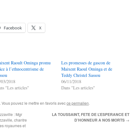
Facebook
X
ixent Raoult Ominga promu
Les promesses de gascon de
âce à l’ethnocentrisme de
Maixent Raoul Ominga et de
ssou
Teddy Christel Sassou
/03/2018
06/11/2018
ns "Les articles"
Dans "Les articles"
. Vous pouvez le mettre en favoris avec
ce permalien
.
zaville : Mgr
LA TOUSSAINT, FETE DE L’ESPERANCE ET
zaville, chantre
D’HONNEUR A NOS MORTS
→
 des royaumes et