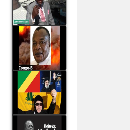
Samba à Paris
watch video
Poaty Pangou La
Conférence des ethnies
est la seule solution pour
éviter la scission du
Congo B
watch video
Les liaisons dangereuses
du clan Sassou Nguesso
avec le Hezbollah
watch video
Le Général Mokoko est
l'unique légitimité