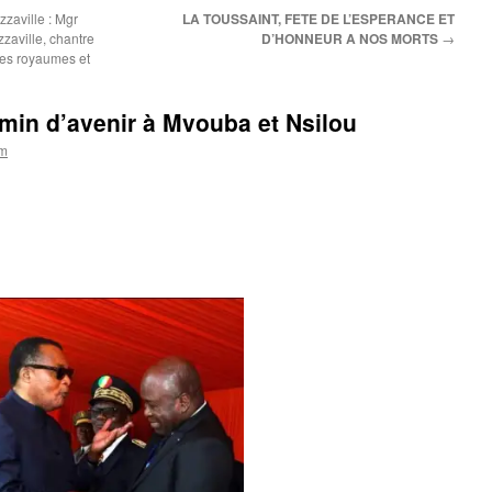
zaville : Mgr
LA TOUSSAINT, FETE DE L’ESPERANCE ET
zaville, chantre
D’HONNEUR A NOS MORTS
→
 des royaumes et
min d’avenir à Mvouba et Nsilou
om