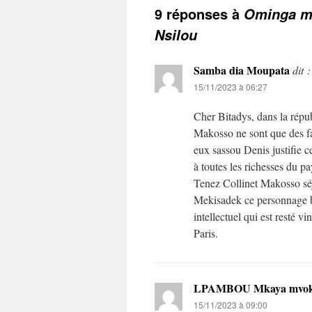
9 réponses à
Ominga mo
Nsilou
Samba dia Moupata
dit :
15/11/2023 à 06:27
Cher Bitadys, dans la répu
Makosso ne sont que des fa
eux sassou Denis justifie c
à toutes les richesses du p
Tenez Collinet Makosso séj
Mekisadek ce personnage bi
intellectuel qui est resté
Paris.
LPAMBOU Mkaya mvo
15/11/2023 à 09:00