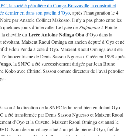
C, la société pétrolière du Congo-Brazzaville, a construit et
e dernier cri dans son patelin d´Oyo
, après l’inauguration le 4
oire par Anatole Collinet Makosso. Il n’y a pas photo entre les
 à quelques jours d’intervalle. Le lycée de
Siafoumou
à Pointe-
Lycée Antoine Ndinga Oba
 la cheville du
d’Oyo dans la
t et révoltant. Maixent Raoul Ominga est ancien député d’Oyo et né
tif d’Edou-Penda à côté d’Oyo. Maixent Raoul Ominga avait été
à l’ethnocentrisme de Denis Sassou Nguesso. Créée en 1998 après
Congo
, la SNPC a été successivement dirigée par Jean Bruno
e Koko avec Christel Sassou comme directeur de l’aval pétrolier
ga.
sou à la direction de la SNPC le lui rend bien en dotant Oyo
PC a été transformée par Denis Sassou Nguesso et Maixent Raoul
ment d’Oyo et la Cuvette. Maixent Raoul Ominga est aussi le
HO. Nom de son village situé à un jet de pierre d’Oyo, fief de