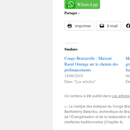
WhatsApp
Partager :
Imprimer
E-mail
Similaire
Congo-Brazzaville : Maixent
Ma
Raoul Ominga sur le chemin des
gr
préfinancements
Sa
14/06/2019
06
Dans "Les articles"
Da
Ce contenu a été publié dans
Les articles
←
Le martyre des évêques du Congo-Braz
Barthélémy Batantou, archevêque de Braz
de l’Évangélisation et de la restauration
chefferies traditionnelles (Chapitre 4).