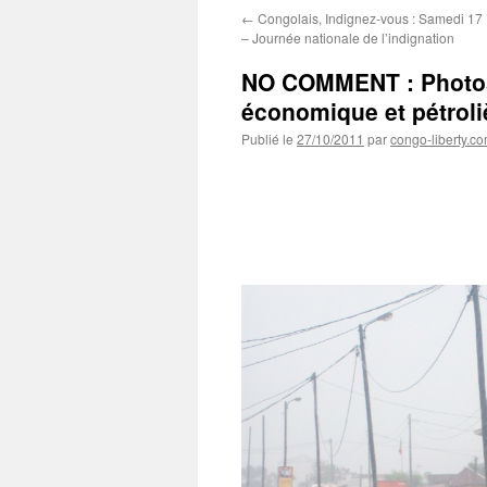
←
Congolais, Indignez-vous : Samedi 1
– Journée nationale de l’indignation
NO COMMENT : Photos 
économique et pétroliè
Publié le
27/10/2011
par
congo-liberty.c