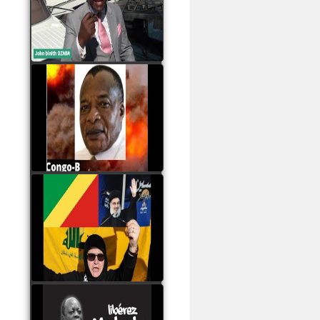
Samba à Paris
watch video
Poaty Pangou La
Conférence des ethnies
est la seule solution pour
éviter la scission du
Congo B
watch video
Les liaisons dangereuses
du clan Sassou Nguesso
avec le Hezbollah
watch video
Le Général Mokoko est
l'unique légitimité