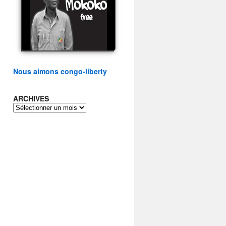
présidentielle du peuple
congolais
watch video
Nous aimons congo-liberty
ARCHIVES
ARCHIVES