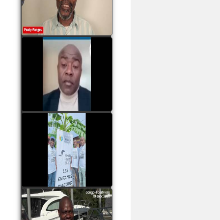
assassinats des jeunes
par Serge OBOA
watch video
Sassou Nguesso est
revenu au pouvoir par
les armes, il ne quittera
le pouvoir que par la
force
watch video
watch video
John Binith Dzaba
s'exprime sur le voyage
de Rodrigue Malanda