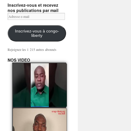
Inscrivez-vous et recevez
nos publications par mail
Adresse
e-
mail
Inscrivez-vous à congo-
liberty
Rejoignez les 1 215 autres abonnés
NOS VIDEO
Mingwa BIANGO : Ni
les mercenaires russes,
ni la garde présidentielle
ne mourront pour
Sassou Denis
watch video
POATY PANGOU
parle de la coquille vide
Collinet Makosso, des