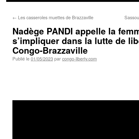
←
Les casseroles muettes de Brazzaville
Sassou
Nadège PANDI appelle la femm
s’impliquer dans la lutte de li
Congo-Brazzaville
Publié le
01/05/2023
par
congo-liberty.com