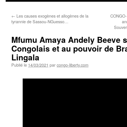
←
Les causes exogènes et allogènes de la
CONGO-B
tyrannie de Sassou-NGuesso…
an
Souver
Mfumu Amaya Andely Beeve s
Congolais et au pouvoir de Bra
Lingala
Publié le
14/03/2021
par
congo-liberty.com