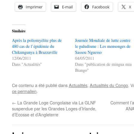
Imprimer
E-mail
Facebook
X
Similaire
Après la poliomyélite plus de
Journée Mondiale de lutte contre
480 cas de l’épidémie du
le paludisme : Les mensonges de
Chikungunya à Brazzaville
Sassou Nguesso
12/06/2011
04/05/2011
Dans "Actualités"
Dans "publication de mingua mia
Biango"
Ce contenu a été publié dans
Actualités
,
Actualités du Congo
. V
ce permalien
.
←
La Grande Loge Congolaise via La GLNF
Comment l’ag
suspendue par les Grandes Loges d’Irlande,
ANA
d’Ecosse et d’Angleterre