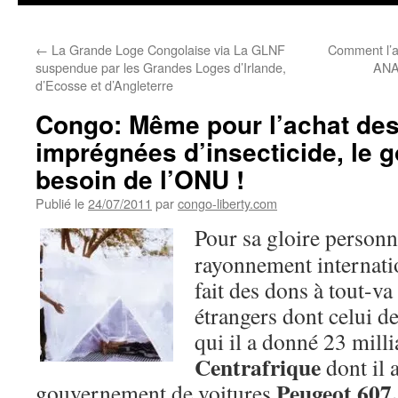
←
La Grande Loge Congolaise via La GLNF
Comment l’ag
suspendue par les Grandes Loges d’Irlande,
ANA
d’Ecosse et d’Angleterre
Congo: Même pour l’achat des
imprégnées d’insecticide, le
besoin de l’ONU !
Publié le
24/07/2011
par
congo-liberty.com
Pour sa gloire personn
rayonnement internati
fait des dons à tout-v
étrangers dont celui d
qui il a donné 23 mill
Centrafrique
dont il a
Peugeot 607.
gouvernement de voitures