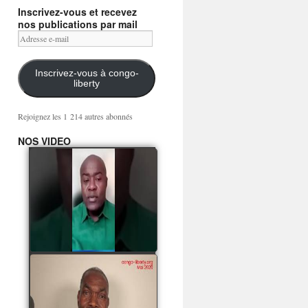
Inscrivez-vous et recevez
nos publications par mail
Adresse
e-
mail
Inscrivez-vous à congo-
liberty
Rejoignez les 1 214 autres abonnés
NOS VIDEO
Mingwa BIANGO : Ni
les mercenaires russes,
ni la garde présidentielle
ne mourront pour
Sassou Denis
watch video
POATY PANGOU
parle de la coquille vide
Collinet Makosso, des