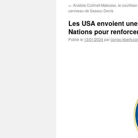
←
Anatole Collinet-Makosso, le courtisan e
caniveau de Sassou Denis
Les USA envoient une 
Nations pour renforcer
Publié le
13/01/2024
par
congo-liberty.c