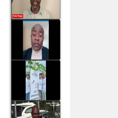
assassinats des jeunes
par Serge OBOA
watch video
Sassou Nguesso est
revenu au pouvoir par
les armes, il ne quittera
le pouvoir que par la
force
watch video
watch video
John Binith Dzaba
s'exprime sur le voyage
de Rodrigue Malanda