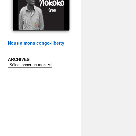
présidentielle du peuple
congolais
watch video
Nous aimons congo-liberty
ARCHIVES
ARCHIVES