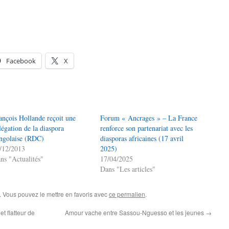
Facebook
X
ançois Hollande reçoit une
Forum « Ancrages » – La France
légation de la diaspora
renforce son partenariat avec les
ngolaise (RDC)
diasporas africaines (17 avril
/12/2013
2025)
ns "Actualités"
17/04/2025
Dans "Les articles"
. Vous pouvez le mettre en favoris avec
ce permalien
.
t flatteur de
Amour vache entre Sassou-Nguesso et les jeunes
→