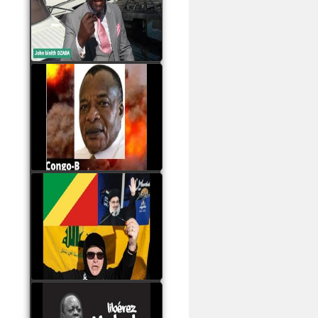
Samba à Paris
watch video
Poaty Pangou La
Conférence des ethnies
est la seule solution pour
éviter la scission du
Congo B
watch video
Les liaisons dangereuses
du clan Sassou Nguesso
avec le Hezbollah
watch video
Le Général Mokoko est
l'unique légitimité