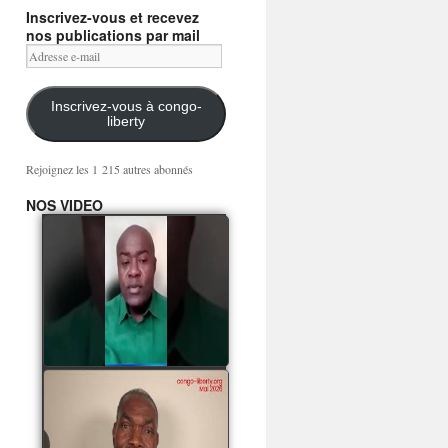
Inscrivez-vous et recevez
nos publications par mail
Adresse
e-
mail
Inscrivez-vous à congo-
liberty
Rejoignez les 1 215 autres abonnés
NOS VIDEO
Mingwa BIANGO : Ni
les mercenaires russes,
ni la garde présidentielle
ne mourront pour
Sassou Denis
watch video
POATY PANGOU
parle de la coquille vide
Collinet Makosso, des