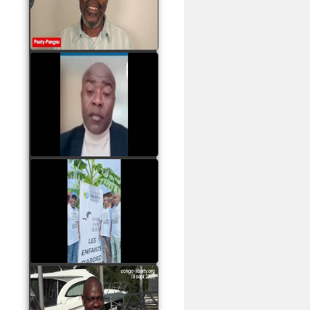
assassinats des jeunes
par Serge OBOA
watch video
Sassou Nguesso est
revenu au pouvoir par
les armes, il ne quittera
le pouvoir que par la
force
watch video
watch video
John Binith Dzaba
s'exprime sur le voyage
de Rodrigue Malanda