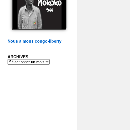
présidentielle du peuple
congolais
watch video
Nous aimons congo-liberty
ARCHIVES
ARCHIVES