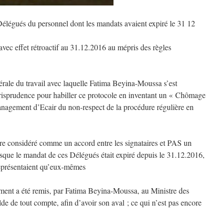
s Délégués du personnel dont les mandats avaient expiré le 31 12
vec effet rétroactif au 31.12.2016 au mépris des règles
érale du travail avec laquelle Fatima Beyina-Moussa s’est
risprudence pour habiller ce protocole en inventant un « Chômage
anagement d’Ecair du non-respect de la procédure régulière en
être considéré comme un accord entre les signataires et PAS un
isque le mandat de ces Délégués était expiré depuis le 31.12.2016,
représentaient qu’eux-mêmes
ent a été remis, par Fatima Beyina-Moussa, au Ministre des
e de tout compte, afin d’avoir son aval ; ce qui n’est pas encore