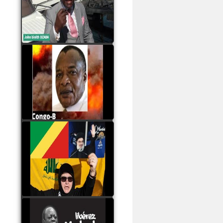
Samba à Paris
watch video
Poaty Pangou La
Conférence des ethnies
est la seule solution pour
éviter la scission du
Congo B
watch video
Les liaisons dangereuses
du clan Sassou Nguesso
avec le Hezbollah
watch video
Le Général Mokoko est
l'unique légitimité