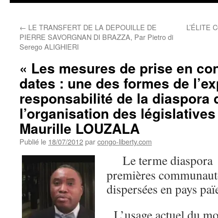
←
LE TRANSFERT DE LA DEPOUILLE DE
L’ÉLITE
PIERRE SAVORGNAN DI BRAZZA, Par Pietro di
Serego ALIGHIERI
« Les mesures de prise en co
dates : une des formes de l’ex
responsabilité de la diaspora
l’organisation des législatives
Maurille LOUZALA
Publié le
18/07/2012
par
congo-liberty.com
Le terme diaspora f
premières communauté
dispersées en pays païe
L’usage actuel du m