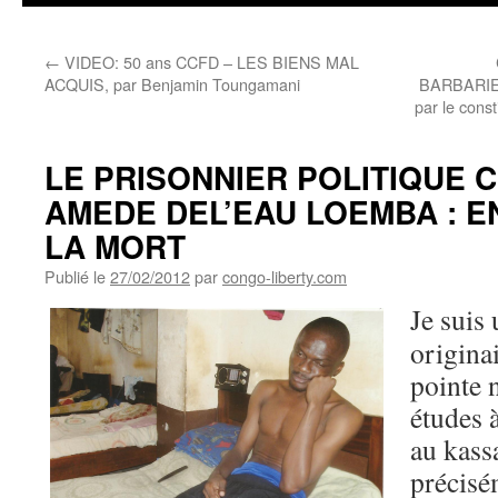
←
VIDEO: 50 ans CCFD – LES BIENS MAL
ACQUIS, par Benjamin Toungamani
BARBARIE
par le cons
LE PRISONNIER POLITIQUE 
AMEDE DEL’EAU LOEMBA : EN
LA MORT
Publié le
27/02/2012
par
congo-liberty.com
Je suis
originai
pointe n
études 
au kass
précisé