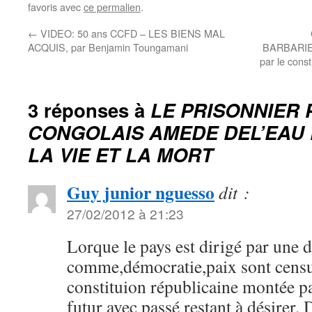
favoris avec
ce permalien
.
←
VIDEO: 50 ans CCFD – LES BIENS MAL
ACQUIS, par Benjamin Toungamani
BARBARIE
par le cons
3 réponses à
LE PRISONNIER 
CONGOLAIS AMEDE DEL’EAU 
LA VIE ET LA MORT
Guy junior nguesso
dit :
27/02/2012 à 21:23
Lorque le pays est dirigé par une 
comme,démocratie,paix sont censu
constituion républicaine montée pa
futur avec passé restant à désirer.