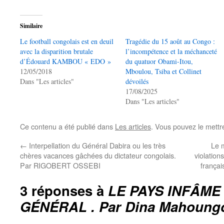
Similaire
Le football congolais est en deuil
Tragédie du 15 août au Congo :
avec la disparition brutale
l’incompétence et la méchanceté
d’Édouard KAMBOU « EDO »
du quatuor Obami-Itou,
12/05/2018
Mboulou, Tsiba et Collinet
Dans "Les articles"
dévoilés
17/08/2025
Dans "Les articles"
Ce contenu a été publié dans
Les articles
. Vous pouvez le mettr
←
Interpellation du Général Dabira ou les très
Le m
chères vacances gâchées du dictateur congolais.
violation
Par RIGOBERT OSSEBI
françai
3 réponses à
LE PAYS INFÂME
GÉNÉRAL . Par Dina Mahoung