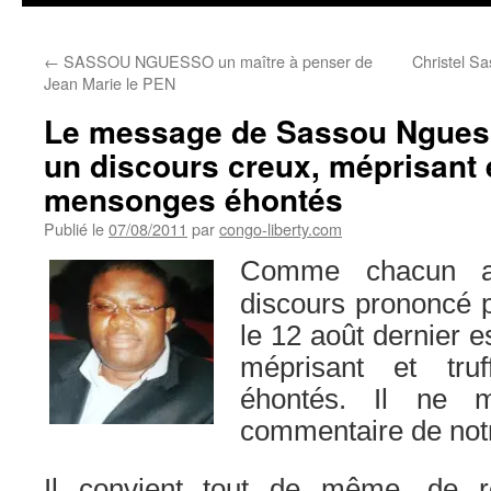
←
SASSOU NGUESSO un maître à penser de
Christel S
Jean Marie le PEN
Le message de Sassou Nguesso
un discours creux, méprisant e
mensonges éhontés
Publié le
07/08/2011
par
congo-liberty.com
Comme chacun a
discours prononcé
le 12 août dernier e
méprisant et tr
éhontés. Il ne 
commentaire de notr
Il convient tout de même, de 