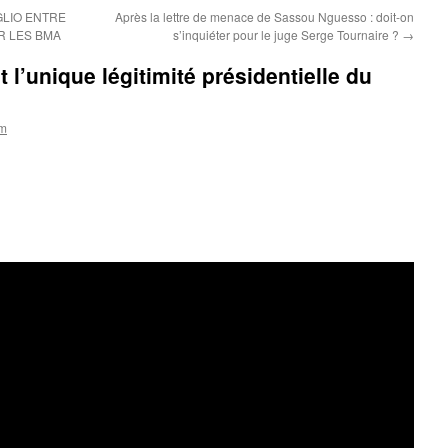
GLIO ENTRE
Après la lettre de menace de Sassou Nguesso : doit-on
R LES BMA
s’inquiéter pour le juge Serge Tournaire ?
→
l’unique légitimité présidentielle du
om