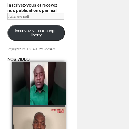
Inscrivez-vous et recevez
nos publications par mail
Adresse
e-
mail
Inscrivez-vous à congo-
liberty
Rejoignez les 1 214 autres abonnés
NOS VIDEO
Mingwa BIANGO : Ni
les mercenaires russes,
ni la garde présidentielle
ne mourront pour
Sassou Denis
watch video
POATY PANGOU
parle de la coquille vide
Collinet Makosso, des