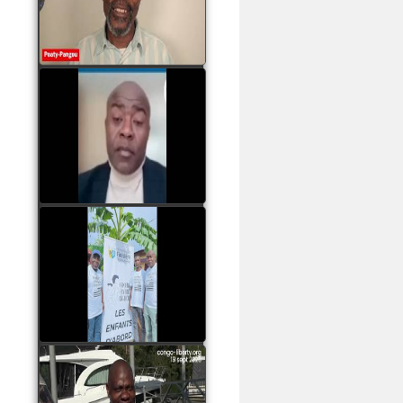
assassinats des jeunes
par Serge OBOA
watch video
Sassou Nguesso est
revenu au pouvoir par
les armes, il ne quittera
le pouvoir que par la
force
watch video
watch video
John Binith Dzaba
s'exprime sur le voyage
de Rodrigue Malanda