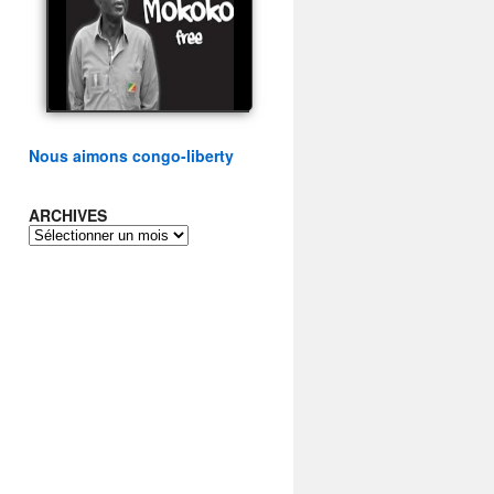
présidentielle du peuple
congolais
watch video
Nous aimons congo-liberty
ARCHIVES
ARCHIVES