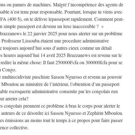
tons ou pannes de machines. Malgré l’incompétence des agents de
sable n’est tenu pour responsable. Pourtant, lorsque tu viens avec
 (400 $), on te délivre lepasseport rapidement. Comment peut-
n simple passeport est devenu un luxe inaccessible ? »
 Brazzanews le 22 janvier 2025 pour nous alerter sur un problème
le Professeur Lissouba étaient une procedure administrative
 toujours aujourd’hui sous d’autres cieux comme un détail
ues heures aujourd’hui 14 avril 2025 Brazzanews est revenu sur le
edire la même chose: Il faut 250000Fcfa ou 300000fcfa pour se
au Congo.
 multirecidiviste puschiste Sassou Nguesso et revenu au pouvoir
 Mboulou au ministère de l’intérieur, l’obtention d’un passeport
able escroquerie administrative consentie par les congolais eux
ur arreter cela?
es congolais prennent ce problème à bras le corps pour alerter le
s auteurs de ce désordre ici Sassou Nguesso et Zephirin Mboulou.
es émissions au moins tout le temps à ce propos pour faire passer
ence collective.