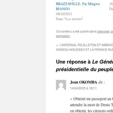
BRAZZAVILLE. Par Mingwa
18
BIANGO
Da
08/10/2021
Dans "Les articles"
Ce contenu a été publié dans
Interview
,
p
permalien
.
←
L’INFERNAL FEUILLETON ET IMBRO
SASSOU-NGUESSO ET LA FRANCE SU
Une réponse à
Le Génér
présidentielle du peupl
Jean OKOMBA
dit :
14/04/2025 à 18:11
« Obtenir un passeport au 
attendre la mort de Denis 
en obtenir, les citoyens or