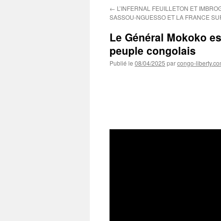
←
L’INFERNAL FEUILLETON ET IMBRO
SASSOU-NGUESSO ET LA FRANCE SU
Le Général Mokoko est 
peuple congolais
Publié le
08/04/2025
par
congo-liberty.c