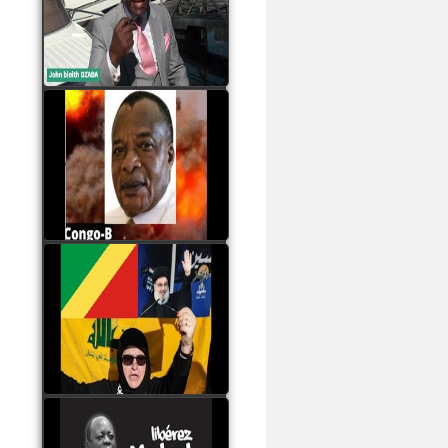
Samba à Paris
watch video
Poaty Pangou La
Conférence des ethnies
est la seule solution pour
éviter la scission du
Congo B
watch video
Les liaisons dangereuses
du clan Sassou Nguesso
avec le Hezbollah
watch video
Le Général Mokoko est
l'unique légitimité