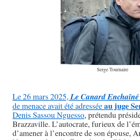
Serge Tournaire
Le Canard Enchaîné
Le 26 mars 2025,
au juge S
de menace avait été adressée
Denis Sassou Nguesso
, prétendu prési
Brazzaville. L’autocrate, furieux de l’
d’amener à l’encontre de son épouse, A