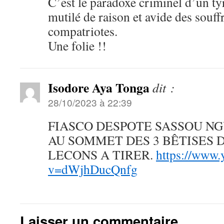
C’est le paradoxe criminel d’un t
mutilé de raison et avide des souff
compatriotes.
Une folie !!
Isodore Aya Tonga
dit :
28/10/2023 à 22:39
FIASCO DESPOTE SASSOU N
AU SOMMET DES 3 BÊTISES D
LECONS A TIRER.
https://www.
v=dWjhDucQnfg
Laisser un commentaire