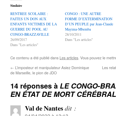
Similaire
RENTREE SCOLAIRE :
CONGO : UNE AUTRE
FAITES UN DON AUX
FORME D’EXTERMINATION
ENFANTS VICTIMES DE LA
D’UN PEUPLE par Jean-Claude
GUERRE DU POOL AU
Mayima-Mbemba
CONGO-BRAZZAVILLE
28/10/2011
26/09/2017
Dans "Les articles"
Dans "Les articles"
Ce contenu a été publié dans
Les articles
. Vous pouvez le mettr
←
L’imposteur et manipulateur Asiez Dominique
Les rela
de Marseille, le pion de JDO
14 réponses à
LE CONGO-BRA
EN ÉTAT DE MORT CÉRÉBRA
Val de Nantes
dit :
04/04/2022 à 13:13