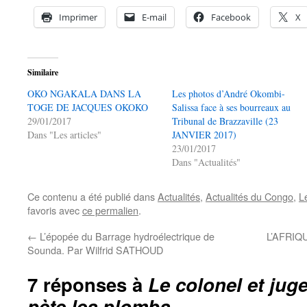
Imprimer
E-mail
Facebook
X
Similaire
OKO NGAKALA DANS LA
Les photos d’André Okombi-
TOGE DE JACQUES OKOKO
Salissa face à ses bourreaux au
29/01/2017
Tribunal de Brazzaville (23
Dans "Les articles"
JANVIER 2017)
23/01/2017
Dans "Actualités"
Ce contenu a été publié dans
Actualités
,
Actualités du Congo
,
Le
favoris avec
ce permalien
.
←
L’épopée du Barrage hydroélectrique de
L’AFRIQ
Sounda. Par Wilfrid SATHOUD
7 réponses à
Le colonel et j
pète les plombs…