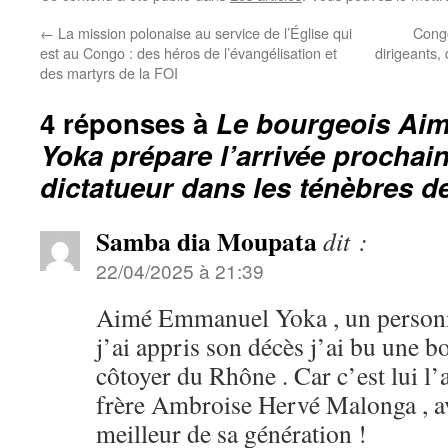
←
La mission polonaise au service de l’Église qui
Congo
est au Congo : des héros de l’évangélisation et
dirigeants,
des martyrs de la FOI
4 réponses à
Le bourgeois Ai
Yoka prépare l’arrivée prochai
dictatueur dans les ténèbres de
Samba dia Moupata
dit :
22/04/2025 à 21:39
Aimé Emmanuel Yoka , un personn
j’ai appris son décès j’ai bu une b
côtoyer du Rhône . Car c’est lui l
frère Ambroise Hervé Malonga , avo
meilleur de sa génération !