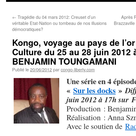
←
Tragédie du 04 mars 2012: Creuset d’un
Après P
véritable Etat-Nation ou tombeau de nos illusions
Brazzavill
démocratiques?
Kongo, voyage au pays de l’or
Culture du 25 au 28 juin 2012 
BENJAMIN TOUNGAMANI
Publié le
20/06/2012
par
congo-liberty.com
Une série en 4 épisod
«
Sur les docks
»
Dif
juin 2012 à 17h sur
F
Production : Benjami
Réalisation : Anna S
Avec le soutien de
Rad