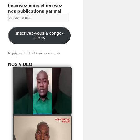
Inscrivez-vous et recevez
nos publications par mail
Adresse
e-
mail
Inscrivez-vous à congo-
liberty
Rejoignez les 1 214 autres abonnés
NOS VIDEO
Mingwa BIANGO : Ni
les mercenaires russes,
ni la garde présidentielle
ne mourront pour
Sassou Denis
watch video
POATY PANGOU
parle de la coquille vide
Collinet Makosso, des