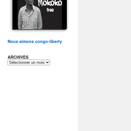
présidentielle du peuple
congolais
watch video
Nous aimons congo-liberty
ARCHIVES
ARCHIVES