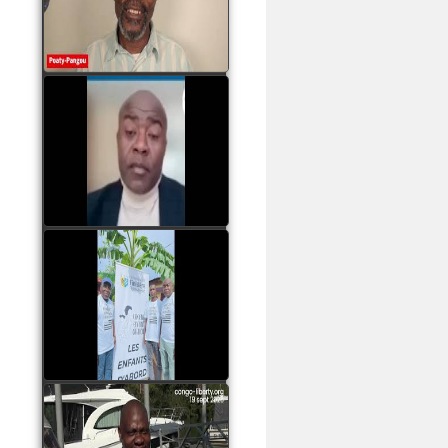
assassinats des jeunes
par Serge OBOA
watch video
Sassou Nguesso est
revenu au pouvoir par
les armes, il ne quittera
le pouvoir que par la
force
watch video
watch video
John Binith Dzaba
s'exprime sur le voyage
de Rodrigue Malanda