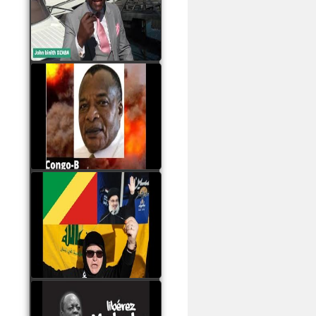
Samba à Paris
watch video
Poaty Pangou La
Conférence des ethnies
est la seule solution pour
éviter la scission du
Congo B
watch video
Les liaisons dangereuses
du clan Sassou Nguesso
avec le Hezbollah
watch video
Le Général Mokoko est
l'unique légitimité