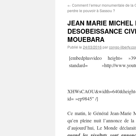
←
Comment l’erreur monumentale de la C
perdre le pouvoir à Sassou ?
JEAN MARIE MICHEL
DESOBEISSANCE CIVILE
MOUEBARA
Publié le
24/03/2016
par
congo-liberty.c
[embedplusvideo height= »3
standard= »http://www.yo
XHWsCAOU&width=640&height=39
id= »ep9845″ /]
Ce matin, le Général Jean-Marie Mi
qu’en pleine nuit l’annonce de la 
d’aujourd’hui, Le Monde déclarai
quand les résultats sont annon