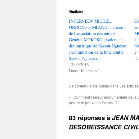
Similaire
INTERVIEW MICHEL
Co
ONDONGO-MPANDI : création
au
de l’association des amis du
MO
Général MOKOKO ; isolement
à 
diplomatique de Sassou-Nguesso
fé
; continuation de la lutte contre
24
Sassou-Nguesso…
Da
12/05/2016
Dans "Interview"
Ce contenu a été publié dans
Les articles
←
Comment l’erreur monumentale de la C
perdre le pouvoir à Sassou ?
83 réponses à
JEAN MA
DESOBEISSANCE CIVILE