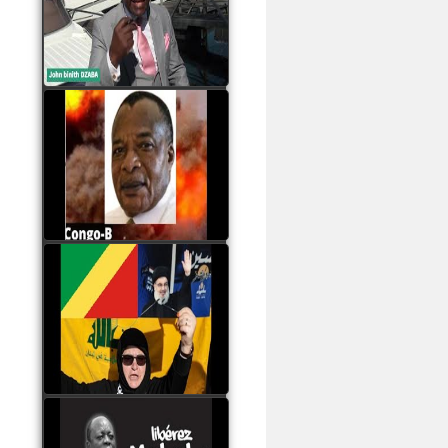
Samba à Paris
watch video
Poaty Pangou La
Conférence des ethnies
est la seule solution pour
éviter la scission du
Congo B
watch video
Les liaisons dangereuses
du clan Sassou Nguesso
avec le Hezbollah
watch video
Le Général Mokoko est
l'unique légitimité