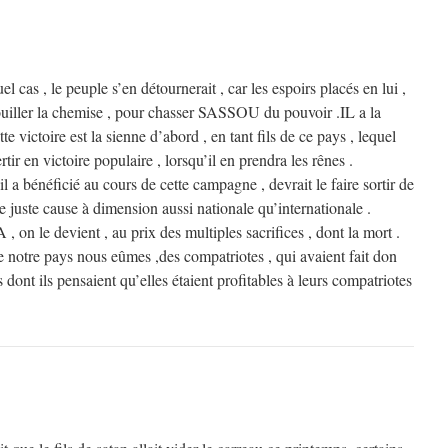
s , le peuple s’en détournerait , car les espoirs placés en lui ,
mouiller la chemise , pour chasser SASSOU du pouvoir .IL a la
tte victoire est la sienne d’abord , en tant fils de ce pays , lequel
rtir en victoire populaire , lorsqu’il en prendra les rênes .
l a bénéficié au cours de cette campagne , devrait le faire sortir de
ne juste cause à dimension aussi nationale qu’internationale .
n le devient , au prix des multiples sacrifices , dont la mort .
de notre pays nous eûmes ,des compatriotes , qui avaient fait don
 dont ils pensaient qu’elles étaient profitables à leurs compatriotes