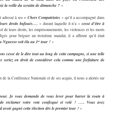
s la veille du scrutin de dimanche ?
»
t adressé à ses
« Chers Compatriotes
» qu’il a accompagné dans
leurs droits bafoués….
» durant laquelle il n’a «
cessé d’être à
l de leurs droits, les emprisonnements, les violences et les morts
fligés pour briguer un troisième mandat, il a affirmé qu’il était
u Nguesso soit élu au 1
tour !
»
er
 cessé de le dire tout au long de cette campagne, si une telle
us seriez en droit de considérer cela comme une forfaiture de
de la Conférence Nationale et de ses acquis, il nous a alertés sur
r peur. Je vous demande de vous lever pour barrer la route à
 de réclamer votre vote confisqué et volé ! ….. Vous avez
d avoir gagné cette élection dès le premier tour !
»