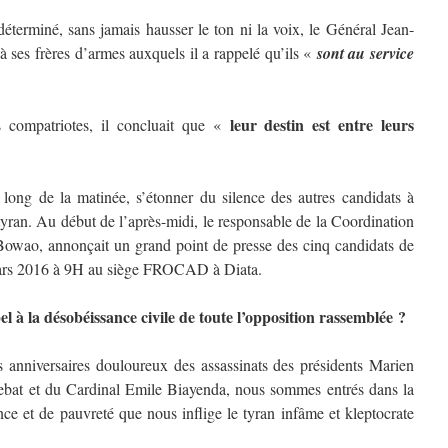
terminé, sans jamais hausser le ton ni la voix, le Général Jean-
ses frères d’armes auxquels il a rappelé qu’ils «
sont au service
leur destin est entre leurs
s compatriotes, il concluait que «
 long de la matinée, s’étonner du silence des autres candidats à
tyran. Au début de l’après-midi, le responsable de la Coordination
ao, annonçait un grand point de presse des cinq candidats de
mars 2016 à 9H au siège FROCAD à Diata.
l à la désobéissance civile de toute l’opposition rassemblée ?
s anniversaires douloureux des assassinats des présidents Marien
t et du Cardinal Emile Biayenda, nous sommes entrés dans la
ce et de pauvreté que nous inflige le tyran infâme et kleptocrate