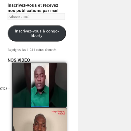
Inscrivez-vous et recevez
nos publications par mail
Adresse
e-
mail
Inscrivez-vous à congo-
liberty
Rejoignez les 1 214 autres abonnés
NOS VIDEO
Mingwa BIANGO : Ni
les mercenaires russes,
ni la garde présidentielle
ne mourront pour
tes= »
Sassou Denis
watch video
POATY PANGOU
parle de la coquille vide
Collinet Makosso, des