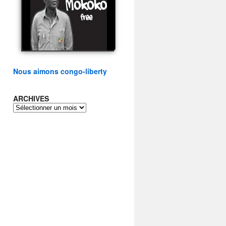
présidentielle du peuple
congolais
watch video
Nous aimons congo-liberty
ARCHIVES
ARCHIVES