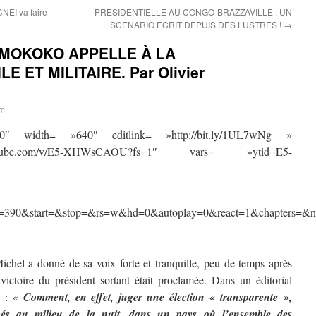
NEI va faire
PRESIDENTIELLE AU CONGO-BRAZZAVILLE : UN
SCENARIO ECRIT DEPUIS DES LUSTRES !
→
 MOKOKO APPELLE À LA
 ET MILITAIRE. Par Olivier
om
90″ width= »640″ editlink= »http://bit.ly/1UL7wNg »
utube.com/v/E5-XHWsCAOU?fs=1″ vars= »ytid=E5-
0&start=&stop=&rs=w&hd=0&autoplay=0&react=1&chapters=&no
chel a donné de sa voix forte et tranquille, peu de temps après
victoire du président sortant était proclamée. Dans un éditorial
t :
«
Comment, en effet, juger une élection « transparente »,
cés au milieu de la nuit, dans un pays où l’ensemble des