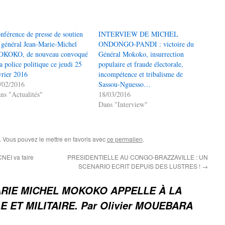
nférence de presse de soutien
INTERVIEW DE MICHEL
 général Jean-Marie-Michel
ONDONGO-PANDI : victoire du
KOKO, de nouveau convoqué
Général Mokoko, insurrection
la police politique ce jeudi 25
populaire et fraude électorale,
vrier 2016
incompétence et tribalisme de
/02/2016
Sassou-Nguesso…
ns "Actualités"
18/03/2016
Dans "Interview"
. Vous pouvez le mettre en favoris avec
ce permalien
.
NEI va faire
PRESIDENTIELLE AU CONGO-BRAZZAVILLE : UN
SCENARIO ECRIT DEPUIS DES LUSTRES !
→
RIE MICHEL MOKOKO APPELLE À LA
 ET MILITAIRE. Par Olivier MOUEBARA