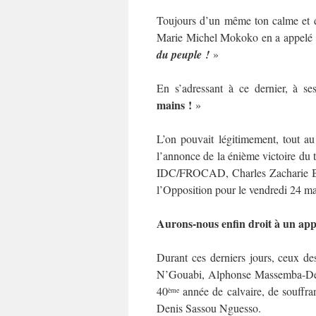
Toujours d’un même ton calme et dé
Marie Michel Mokoko en a appelé à 
du peuple !
»
En s’adressant à ce dernier, à se
mains !
»
L’on pouvait légitimement, tout au
l’annonce de la énième victoire du 
IDC/FROCAD, Charles Zacharie Bow
l’Opposition pour le vendredi 24 
Aurons-nous enfin droit à un appe
Durant ces derniers jours, ceux de
N’Gouabi, Alphonse Massemba-Deba
40
année de calvaire, de souffran
ème
Denis Sassou Nguesso.