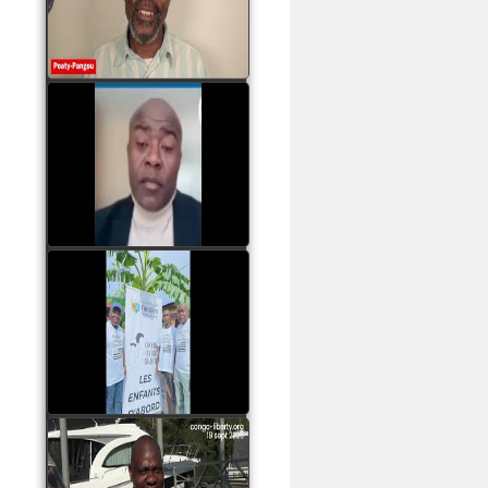
assassinats des jeunes
par Serge OBOA
watch video
Sassou Nguesso est
revenu au pouvoir par
les armes, il ne quittera
le pouvoir que par la
force
watch video
watch video
John Binith Dzaba
s'exprime sur le voyage
de Rodrigue Malanda