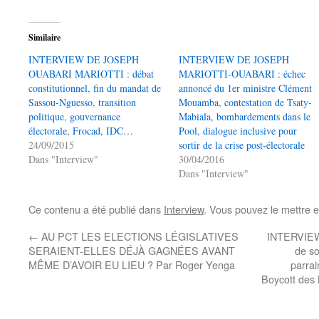
Similaire
INTERVIEW DE JOSEPH
INTERVIEW DE JOSEPH
OUABARI MARIOTTI : débat
MARIOTTI-OUABARI : échec
constitutionnel, fin du mandat de
annoncé du 1er ministre Clément
Sassou-Nguesso, transition
Mouamba, contestation de Tsaty-
politique, gouvernance
Mabiala, bombardements dans le
électorale, Frocad, IDC…
Pool, dialogue inclusive pour
24/09/2015
sortir de la crise post-électorale
Dans "Interview"
30/04/2016
Dans "Interview"
Ce contenu a été publié dans
Interview
. Vous pouvez le mettre 
←
AU PCT LES ELECTIONS LÉGISLATIVES
INTERVIEW
SERAIENT-ELLES DÉJÀ GAGNÉES AVANT
de so
MÊME D’AVOIR EU LIEU ? Par Roger Yenga
parrai
Boycott des 