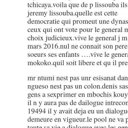
tchicaya.voila que de p lissouba ils
jeremy lissouba.quelle est cette
democratie qui promeut une dynast
ceux qui ont vote pour le general 
choix judicieux.vive le general j 
mars 2016.nul ne connait son pere 
soeurs ses enfants ….vive le gener
mokoko.quil soit libere et qu il pr
mr ntumi nest pas unr esisanat da
ngueso nest pas un colon.denis sas
gens a sexprimer en mbochis ko
il n y aura pas de dailogue intreco
19494 il y avait deja eu un dialogu
demeure en vigueur.le pool ne va
toute sa vie a dialogue avec les ge