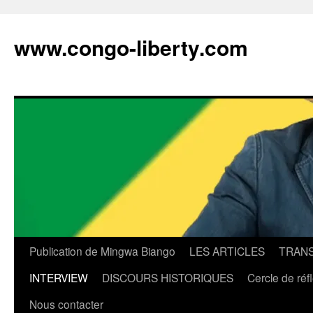
Aller
au
www.congo-liberty.com
contenu
Publication de Mingwa Biango
LES ARTICLES
TRANS
INTERVIEW
DISCOURS HISTORIQUES
Cercle de réf
Nous contacter