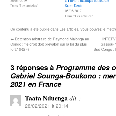
20/03/2019
à 14h45 ; Basilique cathédrale
Dans "Les articles"
Saint-Denis
05/05/2017
Dans "Les articles"
Ce contenu a été publié dans
Les articles
. Vous pouvez le mettr
←
Détention arbitraire de Raymond Malonga au
INTERV
Congo : “le droit doit prévaloir sur la loi du plus
Sassou-NG
fort.” (RSF)
Sud Congo ; L
3 réponses à
Programme des o
Gabriel Sounga-Boukono : mer
2021 en France
Taata Nduenga
dit :
28/02/2021 à 20:14