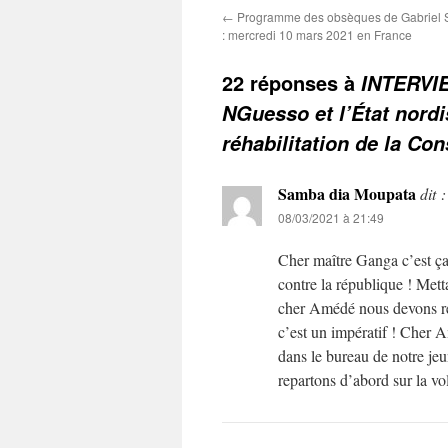
←
Programme des obsèques de Gabriel
: mercredi 10 mars 2021 en France
22 réponses à
INTERVI
NGuesso et l’État nordi
réhabilitation de la Co
Samba dia Moupata
dit :
08/03/2021 à 21:49
Cher maître Ganga c’est ça l
contre la république ! Mett
cher Amédé nous devons rét
c’est un impératif ! Cher 
dans le bureau de notre je
repartons d’abord sur la v