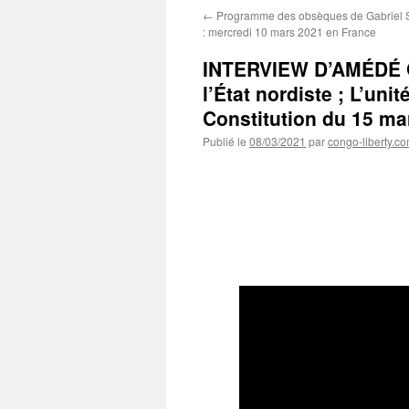
←
Programme des obsèques de Gabriel
: mercredi 10 mars 2021 en France
INTERVIEW D’AMÉDÉ G
l’État nordiste ; L’uni
Constitution du 15 m
Publié le
08/03/2021
par
congo-liberty.c