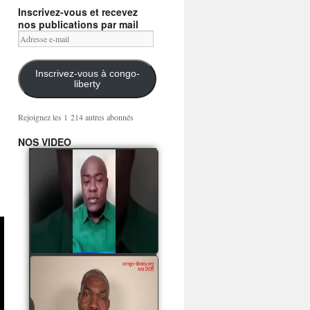
Inscrivez-vous et recevez
nos publications par mail
Adresse
e-
mail
Inscrivez-vous à congo-
liberty
Rejoignez les 1 214 autres abonnés
NOS VIDEO
Mingwa BIANGO : Ni
les mercenaires russes,
ni la garde présidentielle
ne mourront pour
Sassou Denis
watch video
POATY PANGOU
parle de la coquille vide
Collinet Makosso, des