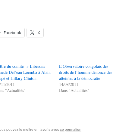
Facebook
X
ttre du comité » Libérons
L’Observatoire congolais des
edé Del’eau Loemba à Alain
droits de l’homme dénonce des
ppé et Hillary Clinton.
atteintes à la démocratie
/11/2011
14/08/2011
ns "Actualités"
Dans "Actualités"
Vous pouvez le mettre en favoris avec
ce permalien
.