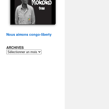
présidentielle du peuple
congolais
watch video
Nous aimons congo-liberty
ARCHIVES
ARCHIVES