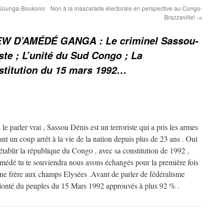
 Sounga-Boukono
Non à la mascarade électorale en perspective au Congo-
Brazzaville!
→
EW D’AMÉDÉ GANGA : Le criminel Sassou-
ste ; L’unité du Sud Congo ; La
nstitution du 15 mars 1992…
e parler vrai , Sassou Dénis est un terroriste qui a pris les armes
ant un coup arrêt à la vie de la nation depuis plus de 23 ans . Oui
ablir la république du Congo , avec sa constitution de 1992 ,
Amédé tu te souviendra nous avons échangés pour la première fois
une frère aux champs Elysées .Avant de parler de fédéralisme
olonté du peuples du 15 Mars 1992 approuvés à plus 92 % .