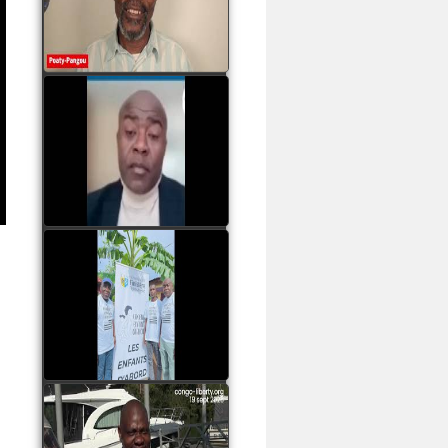
assassinats des jeunes
par Serge OBOA
watch video
Sassou Nguesso est
revenu au pouvoir par
les armes, il ne quittera
le pouvoir que par la
force
watch video
watch video
John Binith Dzaba
s'exprime sur le voyage
de Rodrigue Malanda