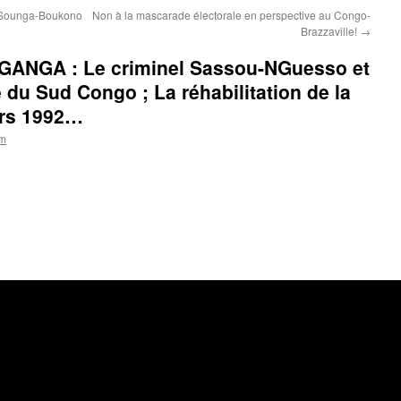
 Sounga-Boukono
Non à la mascarade électorale en perspective au Congo-
Brazzaville!
→
ANGA : Le criminel Sassou-NGuesso et
té du Sud Congo ; La réhabilitation de la
ars 1992…
om