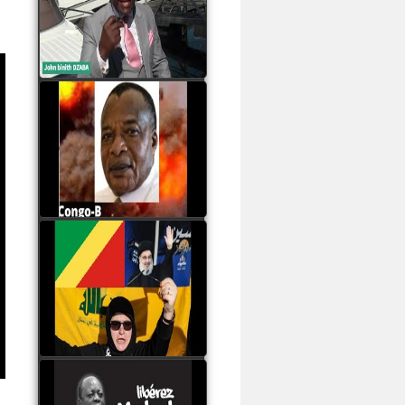
Samba à Paris
watch video
Poaty Pangou La
Conférence des ethnies
est la seule solution pour
éviter la scission du
Congo B
watch video
Les liaisons dangereuses
du clan Sassou Nguesso
avec le Hezbollah
watch video
Le Général Mokoko est
l'unique légitimité