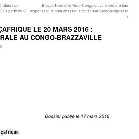
ateurs de
Brazza-Nord et le Nord-Congo doivent prendre leur
T à partir du 20
responsabilité pour chasser le dictatueur Sassou-Nguesso
→
AFRIQUE LE 20 MARS 2016 :
RALE AU CONGO-BRAZZAVILLE
om