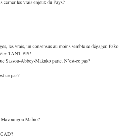
s cerner les vrais enjeux du Pays?
ges, les vrais, un consensus au moins semble se dégager. Pako
 tête: TANT PIS!
 que Sassou-Abbey-Makako parte. N’est-ce pas?
est-ce pas?
sé Mavoungou Mabio?
ROCAD?