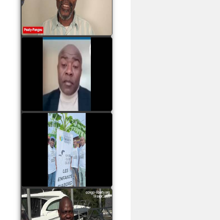
assassinats des jeunes
par Serge OBOA
watch video
Sassou Nguesso est
revenu au pouvoir par
les armes, il ne quittera
le pouvoir que par la
force
watch video
watch video
John Binith Dzaba
s'exprime sur le voyage
de Rodrigue Malanda