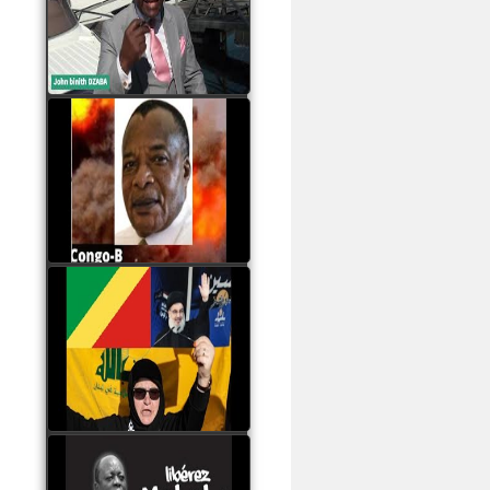
Samba à Paris
watch video
Poaty Pangou La
Conférence des ethnies
est la seule solution pour
éviter la scission du
Congo B
watch video
Les liaisons dangereuses
du clan Sassou Nguesso
avec le Hezbollah
watch video
Le Général Mokoko est
l'unique légitimité