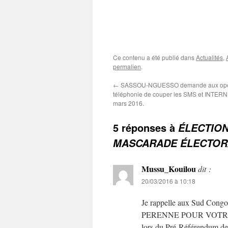
Ce contenu a été publié dans
Actualités
,
permalien
.
←
SASSOU-NGUESSO demande aux opér
téléphonie de couper les SMS et INTERNE
mars 2016.
5 réponses à
ÉLECTION
MASCARADE ÉLECTOR
Mussu_Kouilou
dit :
20/03/2016 à 10:18
Je rappelle aux Sud C
PERENNE POUR VOTRE SA
lors du Pré-Référend