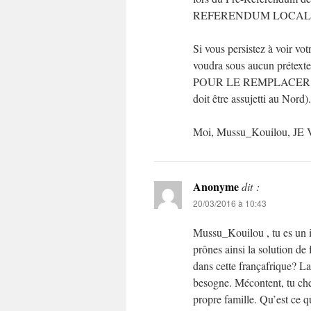
REFERENDUM LOCAL 
Si vous persistez à voir v
voudra sous aucun prétexte
POUR LE REMPLACER PAR
doit être assujetti au Nord).
Moi, Mussu_Kouilou, J
Anonyme
dit :
20/03/2016 à 10:43
Mussu_Kouilou , tu es un in
prônes ainsi la solution de
dans cette françafrique? L
besogne. Mécontent, tu che
propre famille. Qu’est ce q