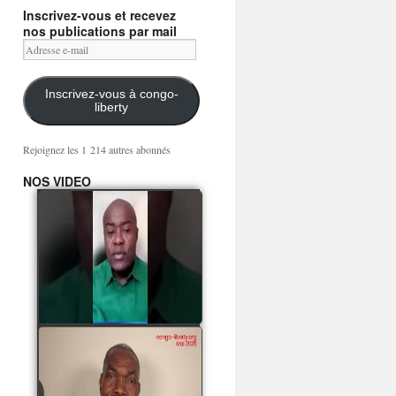
Inscrivez-vous et recevez
nos publications par mail
Adresse
e-
mail
Inscrivez-vous à congo-
liberty
Rejoignez les 1 214 autres abonnés
NOS VIDEO
Mingwa BIANGO : Ni
les mercenaires russes,
ni la garde présidentielle
ne mourront pour
Sassou Denis
watch video
POATY PANGOU
parle de la coquille vide
Collinet Makosso, des