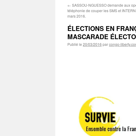
←
SASSOU-NGUESSO demande aux opér
téléphonie de couper les SMS et INTERNE
mars 2016.
ÉLECTIONS EN FRANÇ
MASCARADE ÉLECTO
Publié le
20/03/2016
par
congo-liberty.c