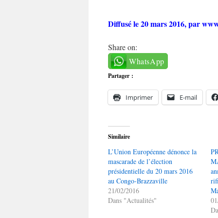
Diffusé le 20 mars 2016, par www
Share on:
WhatsApp
Partager :
Imprimer
E-mail
Similaire
L’Union Européenne dénonce la
P
mascarade de l’élection
MA
présidentielle du 20 mars 2016
an
au Congo-Brazzaville
ri
21/02/2016
Ma
Dans "Actualités"
01
Da