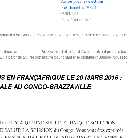
Sassou pour les élections
présidentielles 2021) .
06/04/2021
Dans "Actualités"
Actualités du Congo
,
Les Dossiers
. Vous pouvez le mettre en favoris avec
ce
ateurs de
Brazza-Nord et le Nord-Congo doivent prendre leur
T à partir du 20
responsabilité pour chasser le dictatueur Sassou-Nguesso
→
S EN FRANÇAFRIQUE LE 20 MARS 2016 :
ALE AU CONGO-BRAZZAVILLE
ongolais, IL Y A QU’UNE SEULE ET UNIQUE SOLUTION
LUT: LA SCISSION du Congo. Vous vous êtes exprimés
um de CREATION DE L’ETAT DU SUD CONGO. LE TEMPS du