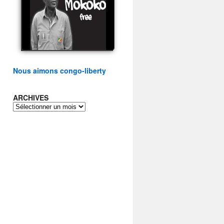
présidentielle du peuple
congolais
watch video
Nous aimons congo-liberty
ARCHIVES
ARCHIVES