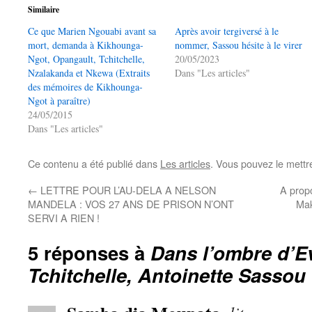
Similaire
Ce que Marien Ngouabi avant sa
Après avoir tergiversé à le
mort, demanda à Kikhounga-
nommer, Sassou hésite à le virer
Ngot, Opangault, Tchitchelle,
20/05/2023
Nzalakanda et Nkewa (Extraits
Dans "Les articles"
des mémoires de Kikhounga-
Ngot à paraître)
24/05/2015
Dans "Les articles"
Ce contenu a été publié dans
Les articles
. Vous pouvez le mettr
←
LETTRE POUR L’AU-DELA A NELSON
A prop
MANDELA : VOS 27 ANS DE PRISON N’ONT
Ma
SERVI A RIEN !
5 réponses à
Dans l’ombre d’E
Tchitchelle, Antoinette Sassou