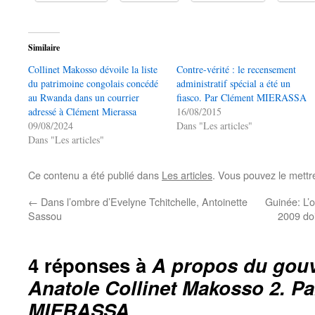
Similaire
Collinet Makosso dévoile la liste
Contre-vérité : le recensement
du patrimoine congolais concédé
administratif spécial a été un
au Rwanda dans un courrier
fiasco. Par Clément MIERASSA
adressé à Clément Mierassa
16/08/2015
09/08/2024
Dans "Les articles"
Dans "Les articles"
Ce contenu a été publié dans
Les articles
. Vous pouvez le mettr
←
Dans l’ombre d’Evelyne Tchitchelle, Antoinette
Guinée: L’
Sassou
2009 doi
4 réponses à
A propos du gou
Anatole Collinet Makosso 2. P
MIERASSA