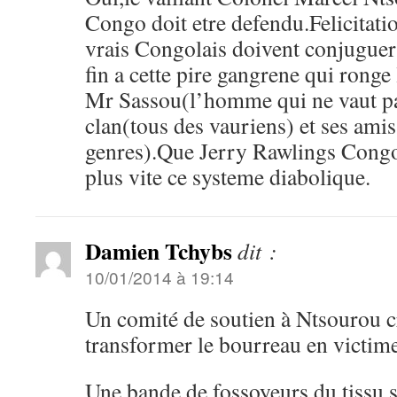
Congo doit etre defendu.Felicitati
vrais Congolais doivent conjuguer 
fin a cette pire gangrene qui ronge
Mr Sassou(l’homme qui ne vaut pa
clan(tous des vauriens) et ses ami
genres).Que Jerry Rawlings Congol
plus vite ce systeme diabolique.
Damien Tchybs
dit :
10/01/2014 à 19:14
Un comité de soutien à Ntsourou cr
transformer le bourreau en victim
Une bande de fossoyeurs du tissu s