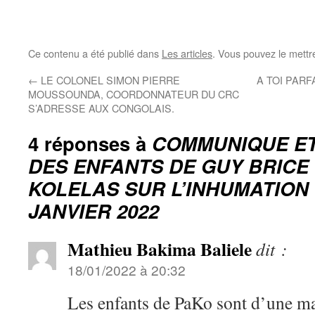
Ce contenu a été publié dans
Les articles
. Vous pouvez le mettr
←
LE COLONEL SIMON PIERRE
A TOI PARF
MOUSSOUNDA, COORDONNATEUR DU CRC
S’ADRESSE AUX CONGOLAIS.
4 réponses à
COMMUNIQUE ET
DES ENFANTS DE GUY BRICE
KOLELAS SUR L’INHUMATION 
JANVIER 2022
Mathieu Bakima Baliele
dit :
18/01/2022 à 20:32
Les enfants de PaKo sont d’une ma